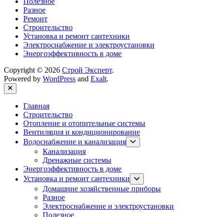
Полезное
Разное
Ремонт
Строительство
Установка и ремонт сантехники
Электроснабжение и электроустановки
Энергоэффективность в доме
Copyright © 2026
Строй Эксперт
.
Powered by
WordPress
and
Exalt
.
Close
Главная
Строительство
Отопление и отопительные системы
Вентиляция и кондиционирование
Show
Водоснабжение и канализация
sub
Канализация
menu
Дренажные системы
Энергоэффективность в доме
Show
Установка и ремонт сантехники
sub
Домашние хозяйственные приборы
menu
Разное
Электроснабжение и электроустановки
Полезное