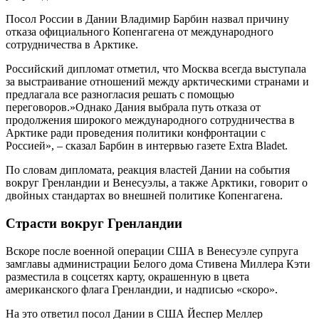
Посол России в Дании Владимир Барбин назвал причину
отказа официального Копенгагена от международного
сотрудничества в Арктике.
Российский дипломат отметил, что Москва всегда выступала
за выстраивание отношений между арктическими странами и
предлагала все разногласия решать с помощью
переговоров.»Однако Дания выбрала путь отказа от
продолжения широкого международного сотрудничества в
Арктике ради проведения политики конфронтации с
Россией», – сказал Барбин в интервью газете Extra Bladet.
По словам дипломата, реакция властей Дании на события
вокруг Гренландии и Венесуэлы, а также Арктики, говорит о
двойных стандартах во внешней политике Копенгагена.
Страсти вокруг Гренландии
Вскоре после военной операции США в Венесуэле супруга
замглавы администрации Белого дома Стивена Миллера Кэти
разместила в соцсетях карту, окрашенную в цвета
американского флага Гренландии, и надписью «скоро».
На это ответил посол Дании в США Йеспер Меллер