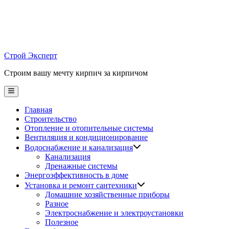
Skip
to
content
Строй Эксперт
Строим вашу мечту кирпич за кирпичом
Main
Menu
Главная
Строительство
Отопление и отопительные системы
Вентиляция и кондиционирование
Водоснабжение и канализация
Канализация
Дренажные системы
Энергоэффективность в доме
Установка и ремонт сантехники
Домашние хозяйственные приборы
Разное
Электроснабжение и электроустановки
Полезное