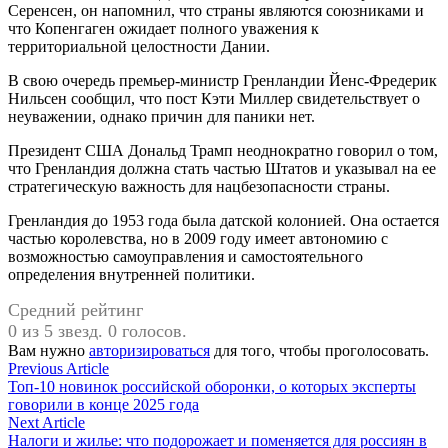
Серенсен, он напомнил, что страны являются союзниками и
что Копенгаген ожидает полного уважения к
территориальной целостности Дании.
В свою очередь премьер-министр Гренландии Йенс-Фредерик
Нильсен сообщил, что пост Кэти Миллер свидетельствует о
неуважении, однако причин для паники нет.
Президент США Дональд Трамп неоднократно говорил о том,
что Гренландия должна стать частью Штатов и указывал на ее
стратегическую важность для нацбезопасности страны.
Гренландия до 1953 года была датской колонией. Она остается
частью королевства, но в 2009 году имеет автономию с
возможностью самоуправления и самостоятельного
определения внутренней политики.
Средний рейтинг
0 из 5 звезд. 0 голосов.
Вам нужно
авторизироваться
для того, чтобы проголосовать.
Навигация
Previous
Previous Article
article:
Топ-10 новинок российской оборонки, о которых эксперты
по
говорили в конце 2025 года
записям
Next
Next Article
article:
Налоги и жилье: что подорожает и поменяется для россиян в