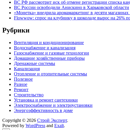
ВС РФ рассмотрит иск об отмене регистрации списка ка
ВС России освободили Анискино в Харьковской области
«Монетка» внедрила аромамаркетинг в десяти магазинах
Flowwow: спрос на клубнику в шоколаде вырос на 26% по
Рубрики
Вентиляция и кондиционирование
Водоснабжение и канализация
Газоснабжение и газовые технологии
Домашние хозяйственные приборы
Дренажные системы
Канализация
Отопление и отопительные системы
Полезное
Разное
Ремонт
Строительство
Установка и ремонт сантехники
Электроснабжение и электроустановки
Энергоэффективность в доме
Copyright © 2026
Строй Эксперт
.
Powered by
WordPress
and
Exalt
.