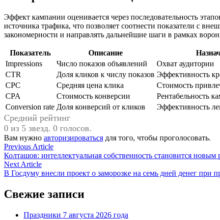
Эффект кампании оценивается через последовательность этапо
источника трафика, что позволяет соотнести показатели с вн
закономерности и направлять дальнейшие шаги в рамках ворон
Показатель
Описание
Назна
Impressions
Число показов объявлений
Охват аудитории
CTR
Доля кликов к числу показов
Эффективность кр
CPC
Средняя цена клика
Стоимость привле
CPA
Стоимость конверсии
Рентабельность к
Conversion rate
Доля конверсий от кликов
Эффективность ле
Средний рейтинг
0 из 5 звезд. 0 голосов.
Вам нужно
авторизироваться
для того, чтобы проголосовать.
Навигация
Previous
Previous Article
article:
Колташов: интеллектуальная собственность становится новым
по
Next
Next Article
записям
article:
В Госдуму внесли проект о заморозке на семь дней денег при 
Свежие записи
Праздники 7 августа 2026 года