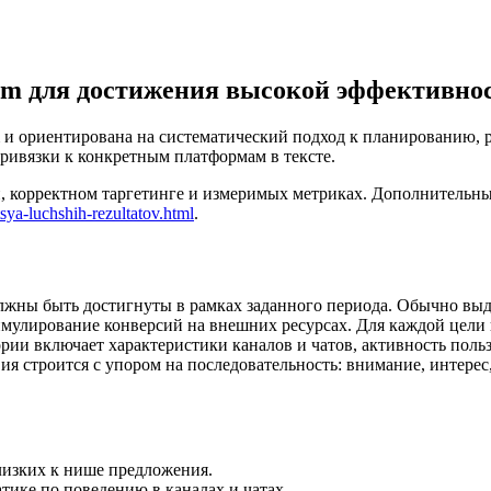
ram для достижения высокой эффективно
 и ориентирована на систематический подход к планированию, р
ривязки к конкретным платформам в тексте.
, корректном таргетинге и измеримых метриках. Дополнительн
tsya-luchshih-rezultatov.html
.
лжны быть достигнуты в рамках заданного периода. Обычно выд
имулирование конверсий на внешних ресурсах. Для каждой цели
ории включает характеристики каналов и чатов, активность пол
 строится с упором на последовательность: внимание, интерес, 
лизких к нише предложения.
ике по поведению в каналах и чатах.