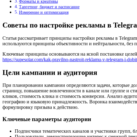
Форматы и креативы
Таргетинг, бюджет и расписание
Измерение и оптимизация
Советы по настройке рекламы в Teleg
Статья рассматривает принципы настройки рекламы в Telegram
используются принципы объективности и нейтральности, без п
Ключевые принципы основываются на ясной постановке целей
https://supesolar.com/kak-pravilno-nastroit-reklamu-v-telegram-i-dobi
Цели кампании и аудитория
При планировании кампании определяются задачи, которые до
страницу, повышение вовлеченности в канале или группе и ст
кликов, стоимость клика и стоимость конверсии. Анализ аудит
географию и языковую принадлежность. Воронка взаимодействия
формулировку призыва к действию.
Ключевые параметры аудитории
Подписчики тематических каналов и участники групп, б
Пользователи, демонстрирующие интерес к смежной темат