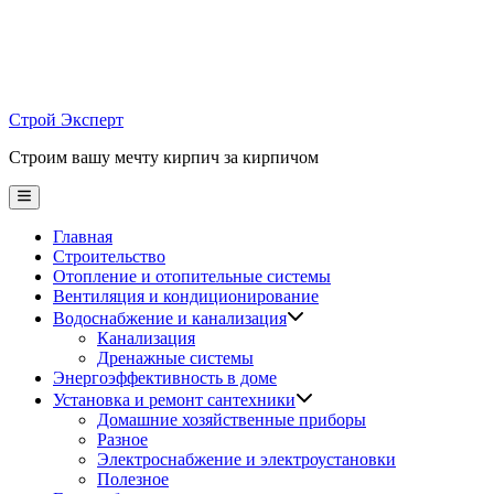
Skip
to
content
Строй Эксперт
Строим вашу мечту кирпич за кирпичом
Main
Menu
Главная
Строительство
Отопление и отопительные системы
Вентиляция и кондиционирование
Водоснабжение и канализация
Канализация
Дренажные системы
Энергоэффективность в доме
Установка и ремонт сантехники
Домашние хозяйственные приборы
Разное
Электроснабжение и электроустановки
Полезное