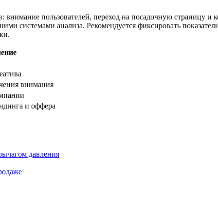
в: внимание пользователей, переход на посадочную страницу и
ешними системами анализа. Рекомендуется фиксировать показате
ки.
чение
еатива
чения внимания
ампании
ндинга и оффера
 рычагом давления
продаже