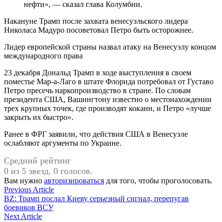
нефти», — сказал глава Колумбии.
Накануне Трамп после захвата венесуэльского лидера
Николаса Мадуро посоветовал Петро быть осторожнее.
Лидер европейской страны назвал атаку на Венесуэлу концом
международного права
23 декабря Дональд Трамп в ходе выступления в своем
поместье Мар-а-Лаго в штате Флорида потребовал от Густаво
Петро пресечь наркопроизводство в стране. По словам
президента США, Вашингтону известно о местонахождении
трех крупных точек, где производят кокаин, и Петро «лучше
закрыть их быстро».
Ранее в ФРГ заявили, что действия США в Венесуэле
ослабляют аргументы по Украине.
Средний рейтинг
0 из 5 звезд. 0 голосов.
Вам нужно
авторизироваться
для того, чтобы проголосовать.
Навигация
Previous
Previous Article
article:
BZ: Трамп послал Киеву серьезный сигнал, перепугав
по
боевиков ВСУ
записям
Next
Next Article