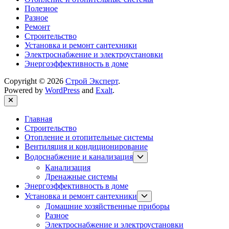
Полезное
Разное
Ремонт
Строительство
Установка и ремонт сантехники
Электроснабжение и электроустановки
Энергоэффективность в доме
Copyright © 2026
Строй Эксперт
.
Powered by
WordPress
and
Exalt
.
Close
Главная
Строительство
Отопление и отопительные системы
Вентиляция и кондиционирование
Show
Водоснабжение и канализация
sub
Канализация
menu
Дренажные системы
Энергоэффективность в доме
Show
Установка и ремонт сантехники
sub
Домашние хозяйственные приборы
menu
Разное
Электроснабжение и электроустановки