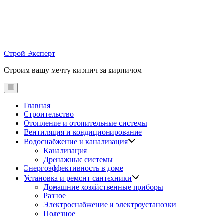
Skip
to
content
Строй Эксперт
Строим вашу мечту кирпич за кирпичом
Main
Menu
Главная
Строительство
Отопление и отопительные системы
Вентиляция и кондиционирование
Водоснабжение и канализация
Канализация
Дренажные системы
Энергоэффективность в доме
Установка и ремонт сантехники
Домашние хозяйственные приборы
Разное
Электроснабжение и электроустановки
Полезное