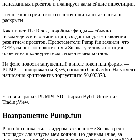
неназванных проектов и планирует дальнейшие инвестиции.
Точные критерии отбора и источники капитала пока не
раскрыты.
Как пишет The Block, подобные фонды — обычно
некоммерческие организации, созданные для управления
развитием проектов. Представители Pump.fun заявили, что
GFF ускорит рост экосистемы Solana, усиливая позиции
блокчейна в конкурентном сегменте мем-коинов.
На фоне новости запущенный в июле токен платформы —
PUMP — подорожал на 3,3%, согласно CoinGecko. На момент
написания криптоактив торгуется по $0,003378.
Часовой график PUMP/USDT биржи Bybit. Источник:
TradingView.
Возвращение Pump.fun
Pump.fun снова стала лидером в экосистеме Solana среди
площадок для запуска мем-коинов. По данным Dune, за
последние сутки объем торгов на платформе превысил $134