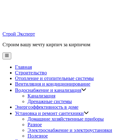
Skip
to
content
Строй Эксперт
Строим вашу мечту кирпич за кирпичом
Main
Menu
Главная
Строительство
Отопление и отопительные системы
Вентиляция и кондиционирование
Водоснабжение и канализация
Канализация
Дренажные системы
Энергоэффективность в доме
Установка и ремонт сантехники
Домашние хозяйственные приборы
Разное
Электроснабжение и электроустановки
Полезное