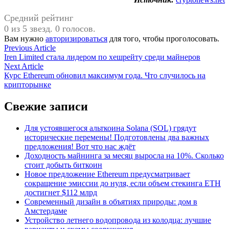
Средний рейтинг
0 из 5 звезд. 0 голосов.
Вам нужно
авторизироваться
для того, чтобы проголосовать.
Навигация
Previous
Previous Article
article:
Iren Limited стала лидером по хешрейту среди майнеров
по
Next
Next Article
записям
article:
Курс Ethereum обновил максимум года. Что случилось на
крипторынке
Свежие записи
Для устоявшегося альткоина Solana (SOL) грядут
исторические перемены! Подготовлены два важных
предложения! Вот что нас ждёт
Доходность майнинга за месяц выросла на 10%. Сколько
стоит добыть биткоин
Новое предложение Ethereum предусматривает
сокращение эмиссии до нуля, если объем стекинга ETH
достигнет $112 млрд
Современный дизайн в объятиях природы: дом в
Амстердаме
Устройство летнего водопровода из колодца: лучшие