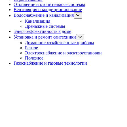
Отопление и отопительные системы
Вентиляция и кондиционирование
Show
Водоснабжение и канализация
sub
Канализация
menu
Дренажные системы
Энергоэффективность в доме
Show
Установка и ремонт сантехники
sub
Домашние хозяйственные приборы
menu
Разное
Электроснабжение и электроустановки
Полезное
Газоснабжение и газовые технологии