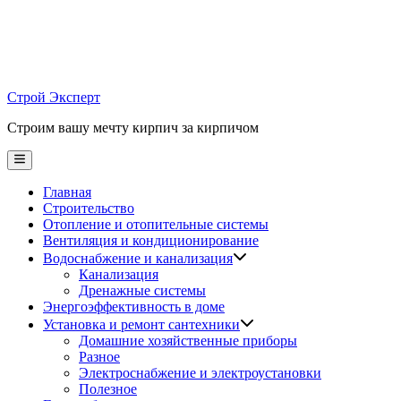
Skip
to
content
Строй Эксперт
Строим вашу мечту кирпич за кирпичом
Main
Menu
Главная
Строительство
Отопление и отопительные системы
Вентиляция и кондиционирование
Водоснабжение и канализация
Канализация
Дренажные системы
Энергоэффективность в доме
Установка и ремонт сантехники
Домашние хозяйственные приборы
Разное
Электроснабжение и электроустановки
Полезное