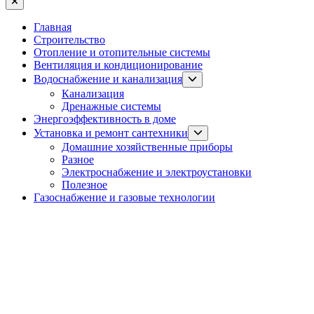
Close
Главная
Строительство
Отопление и отопительные системы
Вентиляция и кондиционирование
Show
Водоснабжение и канализация
sub
Канализация
menu
Дренажные системы
Энергоэффективность в доме
Show
Установка и ремонт сантехники
sub
Домашние хозяйственные приборы
menu
Разное
Электроснабжение и электроустановки
Полезное
Газоснабжение и газовые технологии