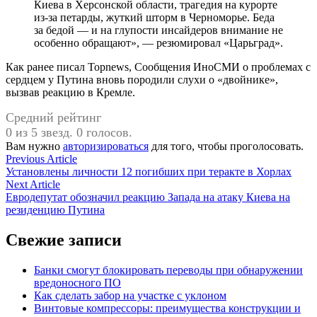
Киева в Херсонской области, трагедия на курорте
из-за петарды, жуткий шторм в Черноморье. Беда
за бедой — и на глупости инсайдеров внимание не
особенно обращают», — резюмировал «Царьград».
Как ранее писал Topnews, Сообщения ИноСМИ о проблемах с
сердцем у Путина вновь породили слухи о «двойнике»,
вызвав реакцию в Кремле.
Средний рейтинг
0 из 5 звезд. 0 голосов.
Вам нужно
авторизироваться
для того, чтобы проголосовать.
Навигация
Previous
Previous Article
article:
Установлены личности 12 погибших при теракте в Хорлах
по
Next
Next Article
записям
article:
Евродепутат обозначил реакцию Запада на атаку Киева на
резиденцию Путина
Свежие записи
Банки смогут блокировать переводы при обнаружении
вредоносного ПО
Как сделать забор на участке с уклоном
Винтовые компрессоры: преимущества конструкции и