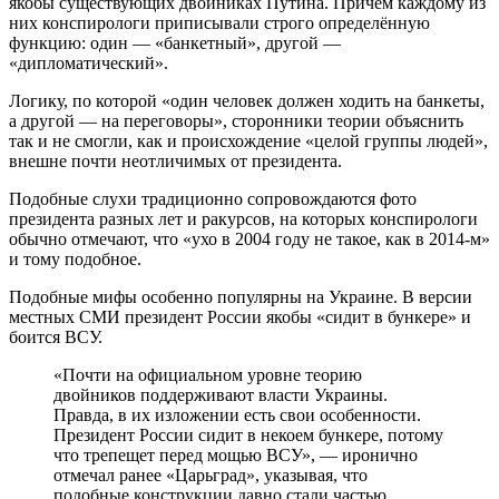
якобы существующих двойниках Путина. Причём каждому из
них конспирологи приписывали строго определённую
функцию: один — «банкетный», другой —
«дипломатический».
Логику, по которой «один человек должен ходить на банкеты,
а другой — на переговоры», сторонники теории объяснить
так и не смогли, как и происхождение «целой группы людей»,
внешне почти неотличимых от президента.
Подобные слухи традиционно сопровождаются фото
президента разных лет и ракурсов, на которых конспирологи
обычно отмечают, что «ухо в 2004 году не такое, как в 2014-м»
и тому подобное.
Подобные мифы особенно популярны на Украине. В версии
местных СМИ президент России якобы «сидит в бункере» и
боится ВСУ.
«Почти на официальном уровне теорию
двойников поддерживают власти Украины.
Правда, в их изложении есть свои особенности.
Президент России сидит в некоем бункере, потому
что трепещет перед мощью ВСУ», — иронично
отмечал ранее «Царьград», указывая, что
подобные конструкции давно стали частью