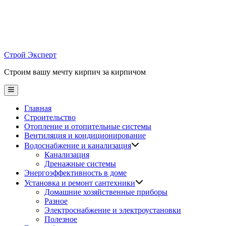
Skip
to
content
Строй Эксперт
Строим вашу мечту кирпич за кирпичом
Main
Menu
Главная
Строительство
Отопление и отопительные системы
Вентиляция и кондиционирование
Водоснабжение и канализация
Канализация
Дренажные системы
Энергоэффективность в доме
Установка и ремонт сантехники
Домашние хозяйственные приборы
Разное
Электроснабжение и электроустановки
Полезное