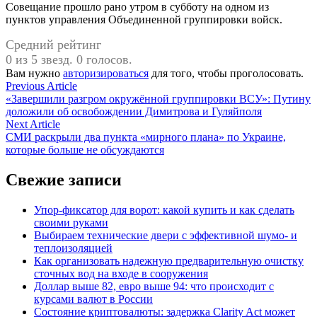
Совещание прошло рано утром в субботу на одном из
пунктов управления Объединенной группировки войск.
Средний рейтинг
0 из 5 звезд. 0 голосов.
Вам нужно
авторизироваться
для того, чтобы проголосовать.
Навигация
Previous
Previous Article
article:
«Завершили разгром окружённой группировки ВСУ»: Путину
по
доложили об освобождении Димитрова и Гуляйполя
записям
Next
Next Article
article:
СМИ раскрыли два пункта «мирного плана» по Украине,
которые больше не обсуждаются
Свежие записи
Упор-фиксатор для ворот: какой купить и как сделать
своими руками
Выбираем технические двери с эффективной шумо- и
теплоизоляцией
Как организовать надежную предварительную очистку
сточных вод на входе в сооружения
Доллар выше 82, евро выше 94: что происходит с
курсами валют в России
Состояние криптовалюты: задержка Clarity Act может