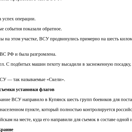
а успех операции.
ые события показали обратное.
ы на этом участке, ВСУ продвинулись примерно на шесть киломе
 ВС РФ и была разгромлена.
ел. С подбитых машин пехоту высадили в заснеженную посадку, г
ВСУ — так называемые «Скели».
съемки установки флагов
вание ВСУ направило в Купянск шесть групп боевиков для поста
населенном пункте, который полностью контролируется российс
скам на месте, куда его направили для съемок в составе одной и
краине