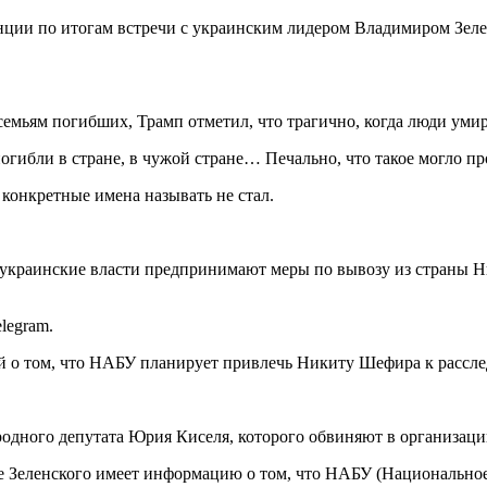
нции по итогам встречи с украинским лидером Владимиром Зеле
ь семьям погибших, Трамп отметил, что трагично, когда люди уми
гибли в стране, в чужой стране… Печально, что такое могло пр
конкретные имена называть не стал.
украинские власти предпринимают меры по вывозу из страны Н
legram.
ей о том, что НАБУ планирует привлечь Никиту Шефира к рассл
одного депутата Юрия Киселя, которого обвиняют в организац
е Зеленского имеет информацию о том, что НАБУ (Национально