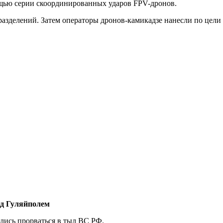
щью серии скоординированных ударов FPV-дронов.
зделений. Затем операторы дронов-камикадзе нанесли по цели н
д Гуляйполем
лись прорваться в тыл ВС РФ.