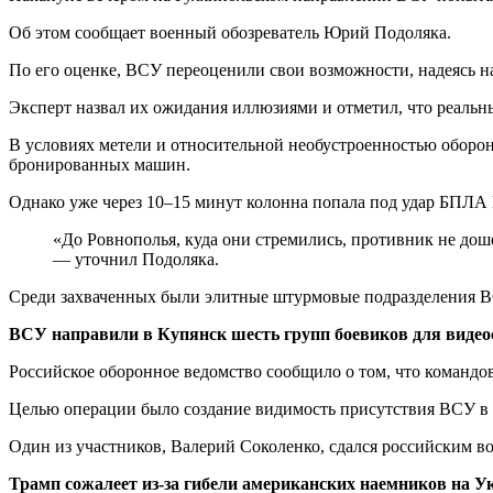
Об этом сообщает военный обозреватель Юрий Подоляка.
По его оценке, ВСУ переоценили свои возможности, надеясь н
Эксперт назвал их ожидания иллюзиями и отметил, что реальн
В условиях метели и относительной необустроенностью оборон
бронированных машин.
Однако уже через 10–15 минут колонна попала под удар БПЛА
«До Ровнополья, куда они стремились, противник не дош
— уточнил Подоляка.
Среди захваченных были элитные штурмовые подразделения 
ВСУ направили в Купянск шесть групп боевиков для видео
Российское оборонное ведомство сообщило о том, что командо
Целью операции было создание видимость присутствия ВСУ в 
Один из участников, Валерий Соколенко, сдался российским вой
Трамп сожалеет из-за гибели американских наемников на У