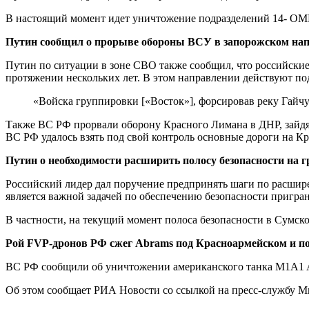
В настоящий момент идет уничтожение подразделений 14- ОМ
Путин сообщил о прорыве обороны ВСУ в запорожском на
Путин по ситуации в зоне СВО также сообщил, что российские
протяжении нескольких лет. В этом направлении действуют по
«Войска группировки [«Восток»], форсировав реку Гайч
Также ВС РФ прорвали оборону Красного Лимана в ДНР, зайдя в
ВС РФ удалось взять под свой контроль основные дороги на К
Путин о необходимости расширить полосу безопасности на 
Российский лидер дал поручение предпринять шаги по расшире
является важной задачей по обеспечению безопасности пригра
В частности, на текущий момент полоса безопасности в Сумско
Рой FVP-дронов РФ сжег Abrams под Красноармейском и по
ВС РФ сообщили об уничтожении американского танка M1A1 A
Об этом сообщает РИА Новости со ссылкой на пресс-службу 