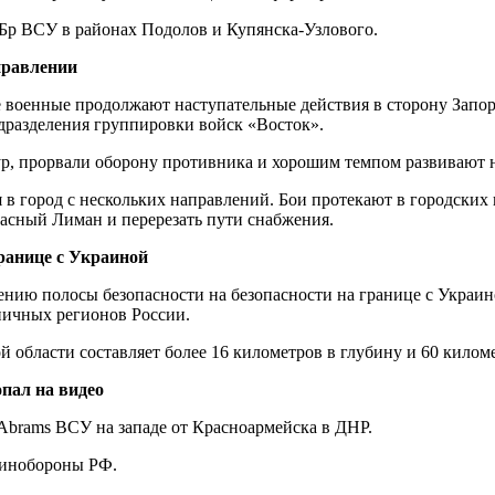
Бр ВСУ в районах Подолов и Купянска-Узлового.
правлении
 военные продолжают наступательные действия в сторону Запор
дразделения группировки войск «Восток».
ур, прорвали оборону противника и хорошим темпом развивают н
 город с нескольких направлений. Бои протекают в городских к
расный Лиман и перерезать пути снабжения.
границе с Украиной
нию полосы безопасности на безопасности на границе с Украино
ничных регионов России.
й области составляет более 16 километров в глубину и 60 килом
пал на видео
brams ВСУ на западе от Красноармейска в ДНР.
Минобороны РФ.