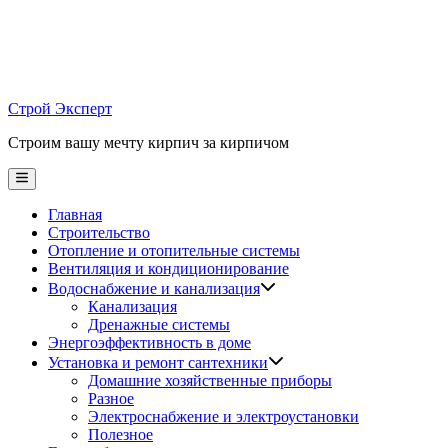
Skip
to
content
Строй Эксперт
Строим вашу мечту кирпич за кирпичом
Main
Menu
Главная
Строительство
Отопление и отопительные системы
Вентиляция и кондиционирование
Водоснабжение и канализация
Канализация
Дренажные системы
Энергоэффективность в доме
Установка и ремонт сантехники
Домашние хозяйственные приборы
Разное
Электроснабжение и электроустановки
Полезное