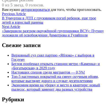
Средний рейтинг
0 из 5 звезд. 0 голосов.
Вам нужно
авторизироваться
для того, чтобы проголосовать.
Навигация
Previous
Previous Article
article:
В Удмуртии в ДТП с грузовиком погиб ребенок, еще трое
по
детей и взрослый ранены
записям
Next
Next Article
article:
«Завершили разгром окружённой группировки ВСУ»: Путину
доложили об освобождении Димитрова и Гуляйполя
Свежие записи
Верховный суд снял партию «Яблоко» с выборов в
Госдуму
Беглов пообещал открыть станции метро «Каменка» и
«Богатырская» в 2029 году
Настоящих спецов среди мигрантов — 0,5%!
Топ-5 настенных покрытий на смену скучным обоям,
которые выглядят дорого и служат десятилетиями
Экономим время на уборку и место в квартире: новый
пылесос, который заменит два разных устройства
Рубрики