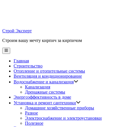
Skip
to
content
Строй Эксперт
Строим вашу мечту кирпич за кирпичом
Main
Menu
Главная
Строительство
Отопление и отопительные системы
Вентиляция и кондиционирование
Водоснабжение и канализация
Канализация
Дренажные системы
Энергоэффективность в доме
Установка и ремонт сантехники
Домашние хозяйственные приборы
Разное
Электроснабжение и электроустановки
Полезное