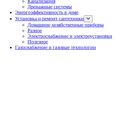
Канализация
menu
Дренажные системы
Энергоэффективность в доме
Show
Установка и ремонт сантехники
sub
Домашние хозяйственные приборы
menu
Разное
Электроснабжение и электроустановки
Полезное
Газоснабжение и газовые технологии