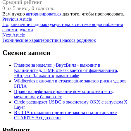
Средний рейтинг
0 из 5 звезд. 0 голосов.
Вам нужно
авторизироваться
для того, чтобы проголосовать.
Навигация
Previous
Previous Article
article:
Подключение гидроаккумулятора к системе водоснабжения
по
своими руками
записям
Next
Next Article
article:
Технические характеристики насоса родничок
Свежие записи
Главное за неделю: «ВкусВилл» выходит в
Калининград, LIMÉ отказывается от франчайзинга,
«Яндекс Лавка» открывает кафе
Wildberries включил в страхование заказов риски ударов
БПЛА
Право на рефинансирование комбо-ипотеки есть,
механизма у банков нет
Circle расширяет USDC в экосистему OKX с запуском X
Layer
В США отложили принятие закона о крипторынке
CLARITY Act до осени
Рубрики