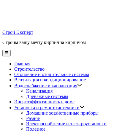
Skip
to
content
Строй Эксперт
Строим вашу мечту кирпич за кирпичом
Main
Menu
Главная
Строительство
Отопление и отопительные системы
Вентиляция и кондиционирование
Водоснабжение и канализация
Канализация
Дренажные системы
Энергоэффективность в доме
Установка и ремонт сантехники
Домашние хозяйственные приборы
Разное
Электроснабжение и электроустановки
Полезное