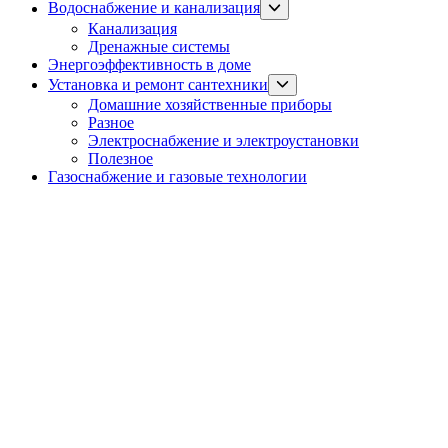
Show
Водоснабжение и канализация
sub
Канализация
menu
Дренажные системы
Энергоэффективность в доме
Show
Установка и ремонт сантехники
sub
Домашние хозяйственные приборы
menu
Разное
Электроснабжение и электроустановки
Полезное
Газоснабжение и газовые технологии