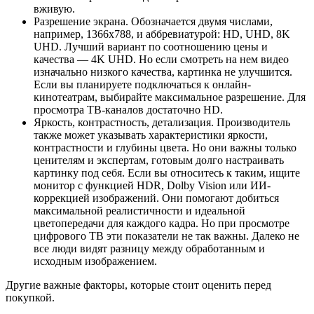
вживую.
Разрешение экрана. Обозначается двумя числами,
например, 1366х788, и аббревиатурой: HD, UHD, 8K
UHD. Лучший вариант по соотношению цены и
качества — 4K UHD. Но если смотреть на нем видео
изначально низкого качества, картинка не улучшится.
Если вы планируете подключаться к онлайн-
кинотеатрам, выбирайте максимальное разрешение. Для
просмотра ТВ-каналов достаточно HD.
Яркость, контрастность, детализация. Производитель
также может указывать характеристики яркости,
контрастности и глубины цвета. Но они важны только
ценителям и экспертам, готовым долго настраивать
картинку под себя. Если вы относитесь к таким, ищите
монитор с функцией HDR, Dolby Vision или ИИ-
коррекцией изображений. Они помогают добиться
максимальной реалистичности и идеальной
цветопередачи для каждого кадра. Но при просмотре
цифрового ТВ эти показатели не так важны. Далеко не
все люди видят разницу между обработанным и
исходным изображением.
Другие важные факторы, которые стоит оценить перед
покупкой.