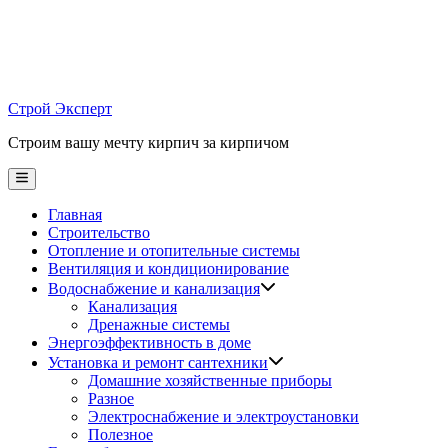
Skip
to
content
Строй Эксперт
Строим вашу мечту кирпич за кирпичом
Main
Menu
Главная
Строительство
Отопление и отопительные системы
Вентиляция и кондиционирование
Водоснабжение и канализация
Канализация
Дренажные системы
Энергоэффективность в доме
Установка и ремонт сантехники
Домашние хозяйственные приборы
Разное
Электроснабжение и электроустановки
Полезное