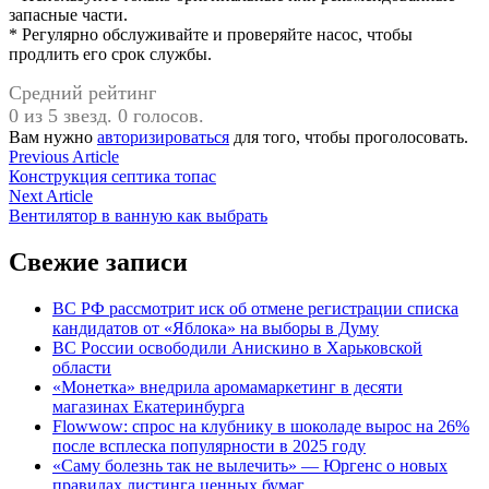
запасные части.
* Регулярно обслуживайте и проверяйте насос, чтобы
продлить его срок службы.
Средний рейтинг
0 из 5 звезд. 0 голосов.
Вам нужно
авторизироваться
для того, чтобы проголосовать.
Навигация
Previous
Previous Article
article:
Конструкция септика топас
по
Next
Next Article
записям
article:
Вентилятор в ванную как выбрать
Свежие записи
ВС РФ рассмотрит иск об отмене регистрации списка
кандидатов от «Яблока» на выборы в Думу
ВС России освободили Анискино в Харьковской
области
«Монетка» внедрила аромамаркетинг в десяти
магазинах Екатеринбурга
Flowwow: спрос на клубнику в шоколаде вырос на 26%
после всплеска популярности в 2025 году
«Саму болезнь так не вылечить» — Юргенс о новых
правилах листинга ценных бумаг