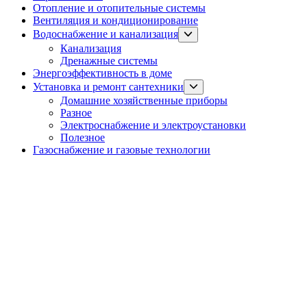
Отопление и отопительные системы
Вентиляция и кондиционирование
Show
Водоснабжение и канализация
sub
Канализация
menu
Дренажные системы
Энергоэффективность в доме
Show
Установка и ремонт сантехники
sub
Домашние хозяйственные приборы
menu
Разное
Электроснабжение и электроустановки
Полезное
Газоснабжение и газовые технологии