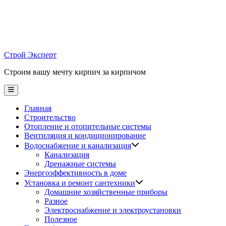
Skip
to
content
Строй Эксперт
Строим вашу мечту кирпич за кирпичом
Main
Menu
Главная
Строительство
Отопление и отопительные системы
Вентиляция и кондиционирование
Водоснабжение и канализация
Канализация
Дренажные системы
Энергоэффективность в доме
Установка и ремонт сантехники
Домашние хозяйственные приборы
Разное
Электроснабжение и электроустановки
Полезное