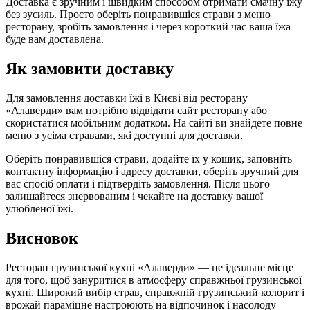
Доставка є зручним і швидким способом отримати смачну їжу
без зусиль. Просто оберіть понравившіся страви з меню
ресторану, зробіть замовлення і через короткий час ваша їжа
буде вам доставлена.
Як замовити доставку
Для замовлення доставки їжі в Києві від ресторану
«Алаверди» вам потрібно відвідати сайт ресторану або
скористатися мобільним додатком. На сайті ви знайдете повне
меню з усіма стравами, які доступні для доставки.
Оберіть понравившіся страви, додайте їх у кошик, заповніть
контактну інформацію і адресу доставки, оберіть зручний для
вас спосіб оплати і підтвердіть замовлення. Після цього
залишайтеся знервованим і чекайте на доставку вашої
улюбленої їжі.
Висновок
Ресторан грузинської кухні «Алаверди» — це ідеальне місце
для того, щоб зануритися в атмосферу справжньої грузинської
кухні. Широкий вибір страв, справжній грузинський колорит і
врожай параміцне настроюють на відпочинок і насолоду