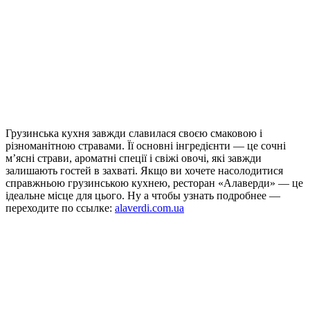
Грузинська кухня завжди славилася своєю смаковою і
різноманітною стравами. Її основні інгредієнти — це сочні
м’ясні страви, ароматні спеції і свіжі овочі, які завжди
залишають гостей в захваті. Якщо ви хочете насолодитися
справжньою грузинською кухнею, ресторан «Алаверди» — це
ідеальне місце для цього. Ну а чтобы узнать подробнее —
переходите по ссылке:
alaverdi.com.ua