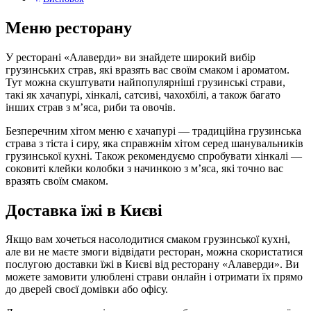
Меню ресторану
У ресторані «Алаверди» ви знайдете широкий вибір
грузинських страв, які вразять вас своїм смаком і ароматом.
Тут можна скуштувати найпопулярніші грузинські страви,
такі як хачапурі, хінкалі, сатсиві, чахохбілі, а також багато
інших страв з м’яса, риби та овочів.
Безперечним хітом меню є хачапурі — традиційна грузинська
страва з тіста і сиру, яка справжнім хітом серед шанувальників
грузинської кухні. Також рекомендуємо спробувати хінкалі —
соковиті клейки колобки з начинкою з м’яса, які точно вас
вразять своїм смаком.
Доставка їжі в Києві
Якщо вам хочеться насолодитися смаком грузинської кухні,
але ви не маєте змоги відвідати ресторан, можна скористатися
послугою доставки їжі в Києві від ресторану «Алаверди». Ви
можете замовити улюблені страви онлайн і отримати їх прямо
до дверей своєї домівки або офісу.