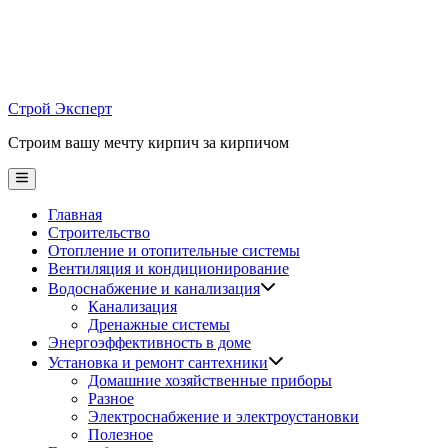
Skip
to
content
Строй Эксперт
Строим вашу мечту кирпич за кирпичом
Main
Menu
Главная
Строительство
Отопление и отопительные системы
Вентиляция и кондиционирование
Водоснабжение и канализация
Канализация
Дренажные системы
Энергоэффективность в доме
Установка и ремонт сантехники
Домашние хозяйственные приборы
Разное
Электроснабжение и электроустановки
Полезное