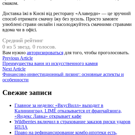
смаком.
Доставка їжі в Києві від ресторану «Алаверди» — це зручний
способ отримати смачну їжу без зусиль. Просто замовте
улюблені страви онлайн і насолоджуйтесь смачними стравами
вдома чи в офісі.
Средний рейтинг
0 из 5 звезд. 0 голосов.
Вам нужно
авторизироваться
для того, чтобы проголосовать.
Навигация
Previous
Previous Article
article:
Преимущества ванн из искусственного камня
по
Next
Next Article
записям
article:
Финансово-инвестиционный лизинг: основные аспекты и
особенности
Свежие записи
Главное за неделю: «ВкусВилл» выходит в
Калининград, LIMÉ отказывается от франчайзинга,
«Яндекс Лавка» открывает кафе
Wildberries включил в страхование заказов риски ударов
БПЛА
Право на рефинансирование комбо-ипотеки есть,