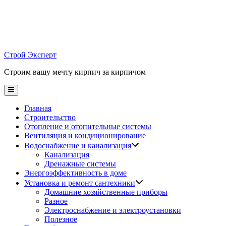
Skip
to
content
Строй Эксперт
Строим вашу мечту кирпич за кирпичом
Main
Menu
Главная
Строительство
Отопление и отопительные системы
Вентиляция и кондиционирование
Водоснабжение и канализация
Канализация
Дренажные системы
Энергоэффективность в доме
Установка и ремонт сантехники
Домашние хозяйственные приборы
Разное
Электроснабжение и электроустановки
Полезное