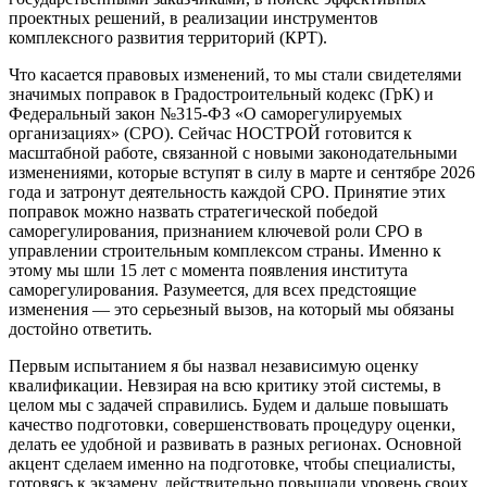
проектных решений, в реализации инструментов
комплексного развития территорий (КРТ).
Что касается правовых изменений, то мы стали свидетелями
значимых поправок в Градостроительный кодекс (ГрК) и
Федеральный закон №315-ФЗ «О саморегулируемых
организациях» (СРО). Сейчас НОСТРОЙ готовится к
масштабной работе, связанной с новыми законодательными
изменениями, которые вступят в силу в марте и сентябре 2026
года и затронут деятельность каждой СРО. Принятие этих
поправок можно назвать стратегической победой
саморегулирования, признанием ключевой роли СРО в
управлении строительным комплексом страны. Именно к
этому мы шли 15 лет с момента появления института
саморегулирования. Разумеется, для всех предстоящие
изменения — это серьезный вызов, на который мы обязаны
достойно ответить.
Первым испытанием я бы назвал независимую оценку
квалификации. Невзирая на всю критику этой системы, в
целом мы с задачей справились. Будем и дальше повышать
качество подготовки, совершенствовать процедуру оценки,
делать ее удобной и развивать в разных регионах. Основной
акцент сделаем именно на подготовке, чтобы специалисты,
готовясь к экзамену, действительно повышали уровень своих