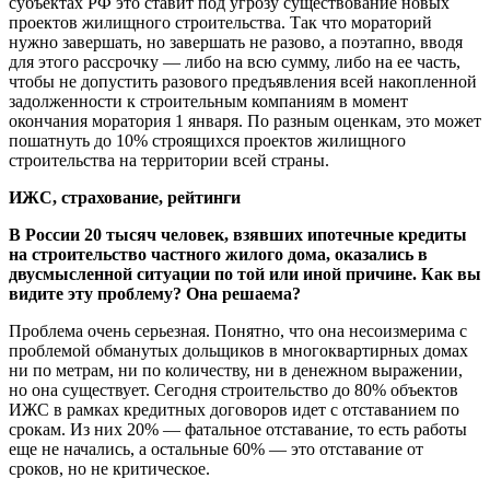
субъектах РФ это ставит под угрозу существование новых
проектов жилищного строительства. Так что мораторий
нужно завершать, но завершать не разово, а поэтапно, вводя
для этого рассрочку — либо на всю сумму, либо на ее часть,
чтобы не допустить разового предъявления всей накопленной
задолженности к строительным компаниям в момент
окончания моратория 1 января. По разным оценкам, это может
пошатнуть до 10% строящихся проектов жилищного
строительства на территории всей страны.
ИЖС, страхование, рейтинги
В России 20 тысяч человек, взявших ипотечные кредиты
на строительство частного жилого дома, оказались в
двусмысленной ситуации по той или иной причине. Как вы
видите эту проблему? Она решаема?
Проблема очень серьезная. Понятно, что она несоизмерима с
проблемой обманутых дольщиков в многоквартирных домах
ни по метрам, ни по количеству, ни в денежном выражении,
но она существует. Сегодня строительство до 80% объектов
ИЖС в рамках кредитных договоров идет с отставанием по
срокам. Из них 20% — фатальное отставание, то есть работы
еще не начались, а остальные 60% — это отставание от
сроков, но не критическое.