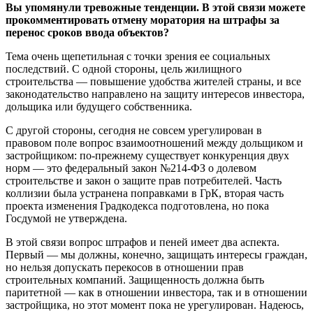
Вы упомянули тревожные тенденции. В этой связи можете
прокомментировать отмену моратория на штрафы за
перенос сроков ввода объектов?
Тема очень щепетильная с точки зрения ее социальных
последствий. С одной стороны, цель жилищного
строительства — повышение удобства жителей страны, и все
законодательство направлено на защиту интересов инвестора,
дольщика или будущего собственника.
С другой стороны, сегодня не совсем урегулирован в
правовом поле вопрос взаимоотношений между дольщиком и
застройщиком: по-прежнему существует конкуренция двух
норм — это федеральный закон №214-ФЗ о долевом
строительстве и закон о защите прав потребителей. Часть
коллизии была устранена поправками в ГрК, вторая часть
проекта изменения Градкодекса подготовлена, но пока
Госдумой не утверждена.
В этой связи вопрос штрафов и пеней имеет два аспекта.
Первый — мы должны, конечно, защищать интересы граждан,
но нельзя допускать перекосов в отношении прав
строительных компаний. Защищенность должна быть
паритетной — как в отношении инвестора, так и в отношении
застройщика, но этот момент пока не урегулирован. Надеюсь,