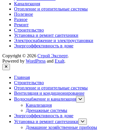
Канализация
Отопление и отопительные системы
Полезное
Разное
Ремонт
Строительство
Установка и ремонт сантехники
Электроснабжение и электроустановки
Энергоэффективность в доме
Copyright © 2026
Строй Эксперт
.
Powered by
WordPress
and
Exalt
.
Close
Главная
Строительство
Отопление и отопительные системы
Вентиляция и кондиционирование
Show
Водоснабжение и канализация
sub
Канализация
menu
Дренажные системы
Энергоэффективность в доме
Show
Установка и ремонт сантехники
sub
Домашние хозяйственные приборы
menu