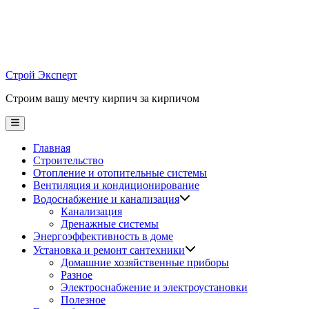
Skip
to
content
Строй Эксперт
Строим вашу мечту кирпич за кирпичом
Main
Menu
Главная
Строительство
Отопление и отопительные системы
Вентиляция и кондиционирование
Водоснабжение и канализация
Канализация
Дренажные системы
Энергоэффективность в доме
Установка и ремонт сантехники
Домашние хозяйственные приборы
Разное
Электроснабжение и электроустановки
Полезное