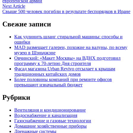
европейской армии
записям
Next
Next Article
article:
Свыше 500 человек погибли в результате беспорядков в Иране
Свежие записи
Как удлинить шланг стиральной машины: способы и
ошибки
MAD размещает галереи, похожие на валуны, по всему
музею в Шэньчжэне
Овчинский: «Макет Москвы» на ВДНХ подготовил
программу к 70-летию Дня строителя
Фасад магазина Urban Revivo отсылает к крышам
традиционных китайских домов
Более половины компаний при ремонте офисов
превышают изначальный бюджет
Рубрики
Вентиляция и кондиционирование
Водоснабжение и канализация
Газоснабжение и газовые технологии
Домашние хозяйственные приборы
Дренажные системы