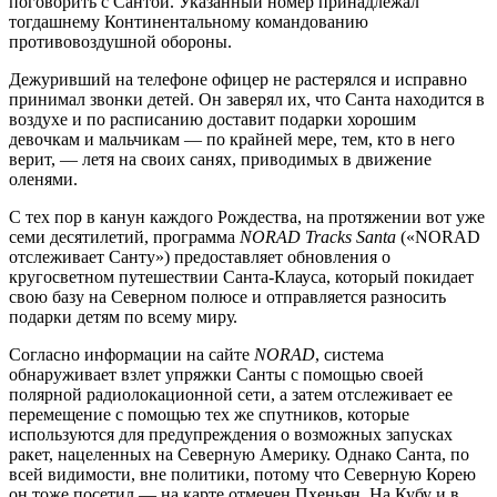
поговорить с Сантой. Указанный номер принадлежал
тогдашнему Континентальному командованию
противовоздушной обороны.
Дежуривший на телефоне офицер не растерялся и исправно
принимал звонки детей. Он заверял их, что Санта находится в
воздухе и по расписанию доставит подарки хорошим
девочкам и мальчикам — по крайней мере, тем, кто в него
верит, — летя на своих санях, приводимых в движение
оленями.
С тех пор в канун каждого Рождества, на протяжении вот уже
семи десятилетий, программа
NORAD Tracks Santa
(«NORAD
отслеживает Санту») предоставляет обновления о
кругосветном путешествии Санта-Клауса, который покидает
свою базу на Северном полюсе и отправляется разносить
подарки детям по всему миру.
Согласно информации на сайте
NORAD
, система
обнаруживает взлет упряжки Санты с помощью своей
полярной радиолокационной сети, а затем отслеживает ее
перемещение с помощью тех же спутников, которые
используются для предупреждения о возможных запусках
ракет, нацеленных на Северную Америку. Однако Санта, по
всей видимости, вне политики, потому что Северную Корею
он тоже посетил — на карте отмечен Пхеньян. На Кубу и в