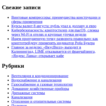
Свежие записи
Винтовые компрессоры: преимущества конструкции и
сферы применения
Курсы валют 8 августа: рубль упал к доллару и евро
Кибербезопасность: криптостилер для macOS, слежка
через Wi-Fi в отелях и крупные утечки недели
Ищем пропущенную точку разворота правильно: как
криптотрейдеру применять индикатор Роба Букера
Главное за неделю: «ВкусВилл» выходит в
Калининград, LIMÉ отказывается от франчайзинга,
«Яндекс Лавка» открывает кафе
Рубрики
Вентиляция и кондиционирование
Водоснабжение и канализация
Газоснабжение и газовые технологии
Домашние хозяйственные приборы
Дренажные системы
Канализация
Отопление и отопительные системы
Полезное