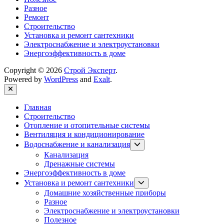
Разное
Ремонт
Строительство
Установка и ремонт сантехники
Электроснабжение и электроустановки
Энергоэффективность в доме
Copyright © 2026
Строй Эксперт
.
Powered by
WordPress
and
Exalt
.
Close
Главная
Строительство
Отопление и отопительные системы
Вентиляция и кондиционирование
Show
Водоснабжение и канализация
sub
Канализация
menu
Дренажные системы
Энергоэффективность в доме
Show
Установка и ремонт сантехники
sub
Домашние хозяйственные приборы
menu
Разное
Электроснабжение и электроустановки
Полезное