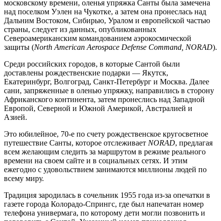
московскому времени, оленья упряжка Санты была замечена
над поселком Уэлен на Чукотке, а затем она пронеслась над
Дальним Востоком, Сибирью, Уралом и европейской частью
страны, следует из данных, опубликованных
Североамериканским командованием аэрокосмической
защиты (
North American Aerospace Defense Command, NORAD
).
Среди российских городов, в которые Сантой были
доставлены рождественские подарки — Якутск,
Екатеринбург, Волгоград, Санкт-Петербург и Москва. Далее
сани, запряженные в оленью упряжку, направились в сторону
Африканского континента, затем пронеслись над Западной
Европой, Северной и Южной Америкой, Австралией и
Азией.
Это юбилейное, 70-е по счету рождественское кругосветное
путешествие Санты, которое отслеживает
NORAD
, предлагая
всем желающим следить за маршрутом в режиме реального
времени на своем сайте и в социальных сетях. И этим
ежегодно с удовольствием занимаются миллионы людей по
всему миру.
Традиция зародилась в сочельник 1955 года из-за опечатки в
газете города Колорадо-Спрингс, где был напечатан номер
телефона универмага, по которому дети могли позвонить и