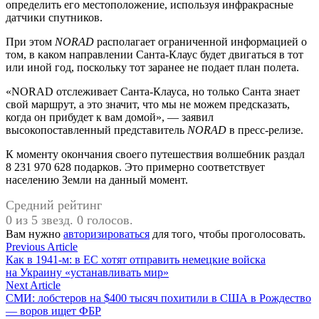
определить его местоположение, используя инфракрасные
датчики спутников.
При этом
NORAD
располагает ограниченной информацией о
том, в каком направлении Санта-Клаус будет двигаться в тот
или иной год, поскольку тот заранее не подает план полета.
«NORAD отслеживает Санта-Клауса, но только Санта знает
свой маршрут, а это значит, что мы не можем предсказать,
когда он прибудет к вам домой», — заявил
высокопоставленный представитель
NORAD
в пресс-релизе.
К моменту окончания своего путешествия волшебник раздал
8 231 970 628 подарков. Это примерно соответствует
населению Земли на данный момент.
Средний рейтинг
0 из 5 звезд. 0 голосов.
Вам нужно
авторизироваться
для того, чтобы проголосовать.
Навигация
Previous
Previous Article
article:
Как в 1941-м: в ЕС хотят отправить немецкие войска
по
на Украину «устанавливать мир»
записям
Next
Next Article
article:
СМИ: лобстеров на $400 тысяч похитили в США в Рождество
— воров ищет ФБР