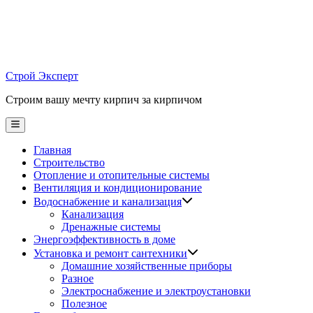
Skip
to
content
Строй Эксперт
Строим вашу мечту кирпич за кирпичом
Main
Menu
Главная
Строительство
Отопление и отопительные системы
Вентиляция и кондиционирование
Водоснабжение и канализация
Канализация
Дренажные системы
Энергоэффективность в доме
Установка и ремонт сантехники
Домашние хозяйственные приборы
Разное
Электроснабжение и электроустановки
Полезное