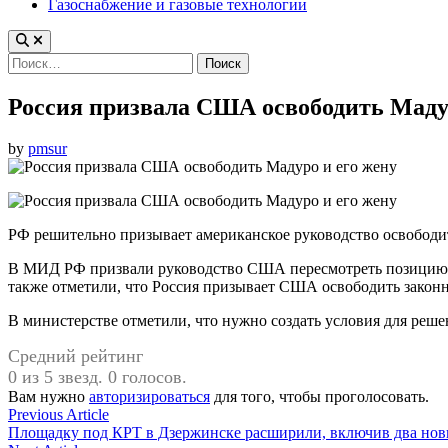
Газоснабжение и газовые технологии
Найти:
Россия призвала США освободить Мадур
by
pmsur
РФ решительно призывает американское руководство освободит
В МИД РФ призвали руководство США пересмотреть позицию и
также отметили, что Россия призывает США освободить законн
В министерстве отметили, что нужно создать условия для ре
Средний рейтинг
0 из 5 звезд. 0 голосов.
Вам нужно
авторизироваться
для того, чтобы проголосовать.
Навигация
Previous
Previous Article
article:
Площадку под КРТ в Дзержинске расширили, включив два нов
по