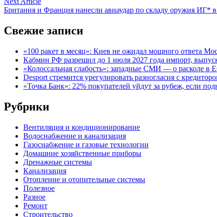
Next
Next Article
записям
article:
Британия и Франция нанесли авиаудар по складу оружия ИГ* 
Свежие записи
«100 ракет в месяц»: Киев не ожидал мощного ответа М
Кабмин РФ разрешил до 1 июля 2027 года импорт, выпуск
«Колоссальная слабость»: западные СМИ — о расколе в Е
Desport стремится урегулировать разногласия с кредиторо
«Точка Банк»: 22% покупателей уйдут за рубеж, если под
Рубрики
Вентиляция и кондиционирование
Водоснабжение и канализация
Газоснабжение и газовые технологии
Домашние хозяйственные приборы
Дренажные системы
Канализация
Отопление и отопительные системы
Полезное
Разное
Ремонт
Строительство