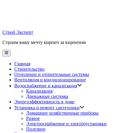
Skip
to
content
Строй Эксперт
Строим вашу мечту кирпич за кирпичом
Main
Menu
Главная
Строительство
Отопление и отопительные системы
Вентиляция и кондиционирование
Водоснабжение и канализация
Канализация
Дренажные системы
Энергоэффективность в доме
Установка и ремонт сантехники
Домашние хозяйственные приборы
Разное
Электроснабжение и электроустановки
Полезное