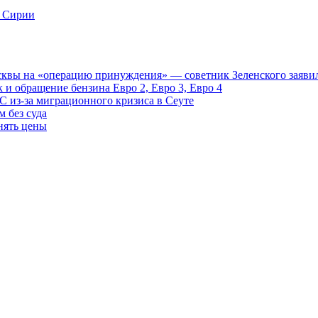
в Сирии
осквы на «операцию принуждения» — советник Зеленского заявил
 и обращение бензина Евро 2, Евро 3, Евро 4
С из-за миграционного кризиса в Сеуте
м без суда
нять цены