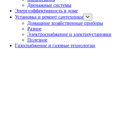
menu
Дренажные системы
Энергоэффективность в доме
Show
Установка и ремонт сантехники
sub
Домашние хозяйственные приборы
menu
Разное
Электроснабжение и электроустановки
Полезное
Газоснабжение и газовые технологии