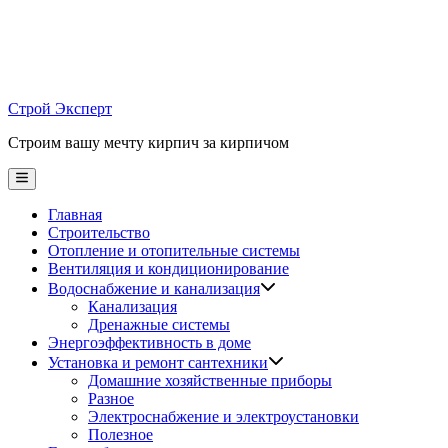
Skip
to
content
Строй Эксперт
Строим вашу мечту кирпич за кирпичом
Main
Menu
Главная
Строительство
Отопление и отопительные системы
Вентиляция и кондиционирование
Водоснабжение и канализация
Канализация
Дренажные системы
Энергоэффективность в доме
Установка и ремонт сантехники
Домашние хозяйственные приборы
Разное
Электроснабжение и электроустановки
Полезное