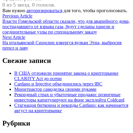
0 из 5 звезд. 0 голосов.
Вам нужно
авторизироваться
для того, чтобы проголосовать.
Навигация
Previous
Previous Article
article:
Власти Гомельской области сказали, что для аварийного дома,
по
пострадавшего от взрыва газа, будут сделаны панели и
записям
соединительные узлы по специальному заказу
Next
Next Article
article:
На итальянской Сицилии извергся вулкан Этна, выбросив
пепел и лаву
Свежие записи
В США отложили принятие закона о крипторынке
CLARITY Act до осени
Cardano и Injective объединились через IBC
Минитрактор самоделка своими руками
Рекордный страх и убыточные продажи: розничные
инвесторы капитулируют на фоне эксплойта Coldcard
Стагнация биткоина и рекорды Cardano: как начинается
август на крипторынке
Рубрики