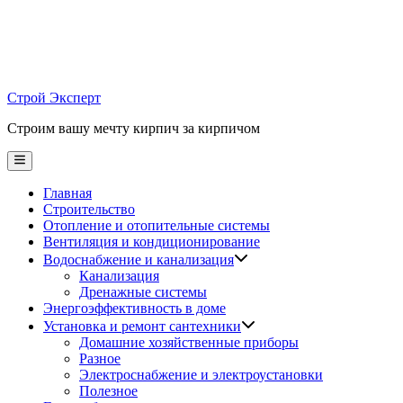
Skip
to
content
Строй Эксперт
Строим вашу мечту кирпич за кирпичом
Main
Menu
Главная
Строительство
Отопление и отопительные системы
Вентиляция и кондиционирование
Водоснабжение и канализация
Канализация
Дренажные системы
Энергоэффективность в доме
Установка и ремонт сантехники
Домашние хозяйственные приборы
Разное
Электроснабжение и электроустановки
Полезное