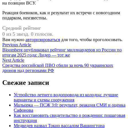
на позиции ВСУ.
Реакция боевиков, как и результат их встречи с новогодним
подарком, неизвестны.
Средний рейтинг
0 из 5 звезд. 0 голосов.
Вам нужно
авторизироваться
для того, чтобы проголосовать.
Навигация
Previous
Previous Article
article:
Bloomberg опубликовал рейтинг миллиардеров из России по
по
итогам 2025 года: Лидер — тот же
записям
Next
Next Article
article:
Средства российской ПВО сбили за ночь 90 украинских
дронов над регионами РФ
Свежие записи
Устройство летнего водопровода из колодца: лучшие
варианты и схемы сооружения
Мальорка — ПСЖ 3:0: результат, реакция СМИ и оценка
Сафонова
Как восстановить свидетельство о рождении: пошаговая
инструкция
Медведев назвал Токио вассалом Вашингтона