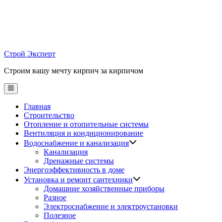
Skip
to
content
Строй Эксперт
Строим вашу мечту кирпич за кирпичом
Main
Menu
Главная
Строительство
Отопление и отопительные системы
Вентиляция и кондиционирование
Водоснабжение и канализация
Канализация
Дренажные системы
Энергоэффективность в доме
Установка и ремонт сантехники
Домашние хозяйственные приборы
Разное
Электроснабжение и электроустановки
Полезное