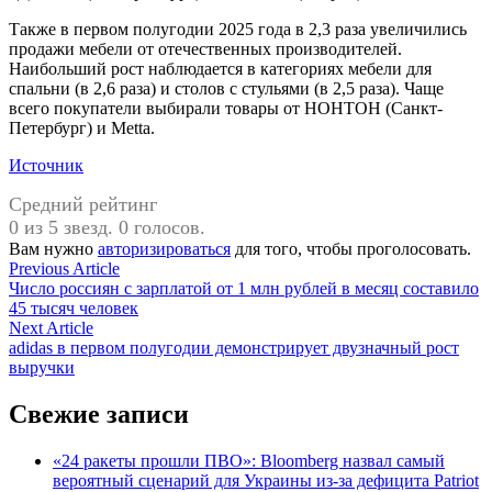
Также в первом полугодии 2025 года в 2,3 раза увеличились
продажи мебели от отечественных производителей.
Наибольший рост наблюдается в категориях мебели для
спальни (в 2,6 раза) и столов с стульями (в 2,5 раза). Чаще
всего покупатели выбирали товары от НОНТОН (Санкт-
Петербург) и Metta.
Источник
Средний рейтинг
0 из 5 звезд. 0 голосов.
Вам нужно
авторизироваться
для того, чтобы проголосовать.
Навигация
Previous
Previous Article
article:
Число россиян с зарплатой от 1 млн рублей в месяц составило
по
45 тысяч человек
записям
Next
Next Article
article:
adidas в первом полугодии демонстрирует двузначный рост
выручки
Свежие записи
«24 ракеты прошли ПВО»: Bloomberg назвал самый
вероятный сценарий для Украины из-за дефицита Patriot