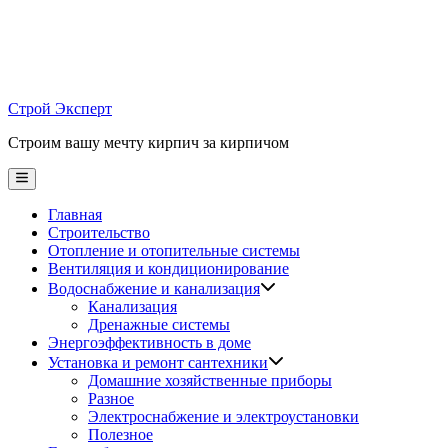
Skip
to
content
Строй Эксперт
Строим вашу мечту кирпич за кирпичом
Main
Menu
Главная
Строительство
Отопление и отопительные системы
Вентиляция и кондиционирование
Водоснабжение и канализация
Канализация
Дренажные системы
Энергоэффективность в доме
Установка и ремонт сантехники
Домашние хозяйственные приборы
Разное
Электроснабжение и электроустановки
Полезное