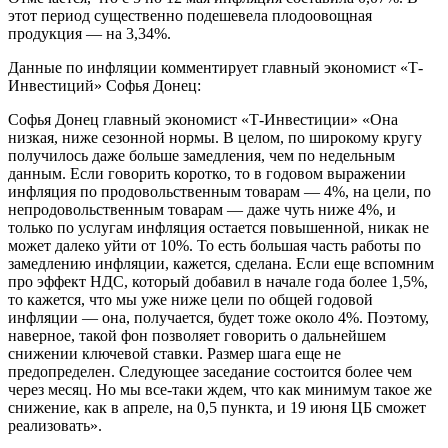
этот период существенно подешевела плодоовощная
продукция — на 3,34%.
Данные по инфляции комментирует главный экономист «Т-
Инвестиций» Софья Донец:
Софья Донец главный экономист «Т-Инвестиции» «Она
низкая, ниже сезонной нормы. В целом, по широкому кругу
получилось даже больше замедления, чем по недельным
данным. Если говорить коротко, то в годовом выражении
инфляция по продовольственным товарам — 4%, на цели, по
непродовольственным товарам — даже чуть ниже 4%, и
только по услугам инфляция остается повышенной, никак не
может далеко уйти от 10%. То есть большая часть работы по
замедлению инфляции, кажется, сделана. Если еще вспомним
про эффект НДС, который добавил в начале года более 1,5%,
то кажется, что мы уже ниже цели по общей годовой
инфляции — она, получается, будет тоже около 4%. Поэтому,
наверное, такой фон позволяет говорить о дальнейшем
снижении ключевой ставки. Размер шага еще не
предопределен. Следующее заседание состоится более чем
через месяц. Но мы все-таки ждем, что как минимум такое же
снижение, как в апреле, на 0,5 пункта, и 19 июня ЦБ сможет
реализовать».