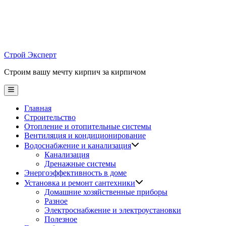
Skip
to
content
Строй Эксперт
Строим вашу мечту кирпич за кирпичом
Main
Menu
Главная
Строительство
Отопление и отопительные системы
Вентиляция и кондиционирование
Водоснабжение и канализация
Канализация
Дренажные системы
Энергоэффективность в доме
Установка и ремонт сантехники
Домашние хозяйственные приборы
Разное
Электроснабжение и электроустановки
Полезное