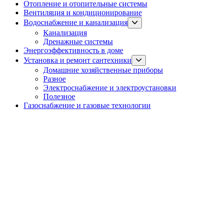
Отопление и отопительные системы
Вентиляция и кондиционирование
Show
Водоснабжение и канализация
sub
Канализация
menu
Дренажные системы
Энергоэффективность в доме
Show
Установка и ремонт сантехники
sub
Домашние хозяйственные приборы
menu
Разное
Электроснабжение и электроустановки
Полезное
Газоснабжение и газовые технологии