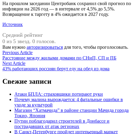
На прошлом заседании Центробанк сохранил свой прогноз по
инфляции на 2026 год — в интервале от 4,5% до 5,5%.
Возвращение к таргету в 4% ожидается в 2027 году.
Источник
Средний рейтинг
0 из 5 звезд. 0 голосов.
Вам нужно
авторизироваться
для того, чтобы проголосовать.
Навигация
Previous
Previous Article
article:
Расстояние между жилыми домами по СНиП, СП и ПБ
по
Next
Next Article
записям
article:
43% работающих россиян берут еду на обед из дома
Свежие записи
Атаки БПЛА: страховщики потирают руки
Почему малина вырождается: 4 фатальные ошибки в
уходе за культурой
Магазин “Хатмачида” в районе станции Мачида города
Токио, Япония
Путин поблагодарил строителей в Донбассе и
пострадавших от атак регионах
В Санкт-Петербурге пройдет интерьерный маркет