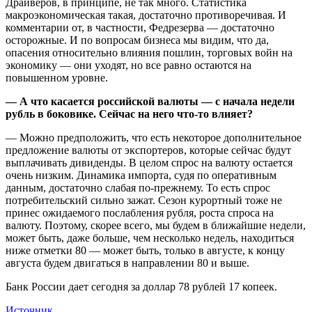
Драйверов, в принципе, не так много. Статистика
макроэкономическая такая, достаточно противоречивая. И
комментарии от, в частности, Федрезерва — достаточно
осторожные. И по вопросам бизнеса мы видим, что да,
опасения относительно влияния пошлин, торговых войн на
экономику — они уходят, но все равно остаются на
повышенном уровне.
— А что касается российской валюты — с начала недели
рубль в боковике. Сейчас на него что-то влияет?
— Можно предположить, что есть некоторое дополнительное
предложение валюты от экспортеров, которые сейчас будут
выплачивать дивиденды. В целом спрос на валюту остается
очень низким. Динамика импорта, судя по оперативным
данным, достаточно слабая по-прежнему. То есть спрос
потребительский сильно зажат. Сезон курортный тоже не
принес ожидаемого послабления рубля, роста спроса на
валюту. Поэтому, скорее всего, мы будем в ближайшие недели,
может быть, даже больше, чем несколько недель, находиться
ниже отметки 80 — может быть, только в августе, к концу
августа будем двигаться в направлении 80 и выше.
Банк России дает сегодня за доллар 78 рублей 17 копеек.
Источник