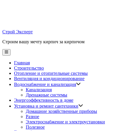
Skip
to
content
Строй Эксперт
Строим вашу мечту кирпич за кирпичом
Main
Menu
Главная
Строительство
Отопление и отопительные системы
Вентиляция и кондиционирование
Водоснабжение и канализация
Канализация
Дренажные системы
Энергоэффективность в доме
Установка и ремонт сантехники
Домашние хозяйственные приборы
Разное
Электроснабжение и электроустановки
Полезное