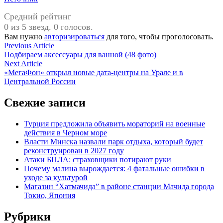
Средний рейтинг
0 из 5 звезд. 0 голосов.
Вам нужно
авторизироваться
для того, чтобы проголосовать.
Навигация
Previous
Previous Article
article:
Подбираем аксессуары для ванной (48 фото)
по
Next
Next Article
записям
article:
«МегаФон» открыл новые дата‑центры на Урале и в
Центральной России
Свежие записи
Турция предложила объявить мораторий на военные
действия в Черном море
Власти Минска назвали парк отдыха, который будет
реконструирован в 2027 году
Атаки БПЛА: страховщики потирают руки
Почему малина вырождается: 4 фатальные ошибки в
уходе за культурой
Магазин “Хатмачида” в районе станции Мачида города
Токио, Япония
Рубрики