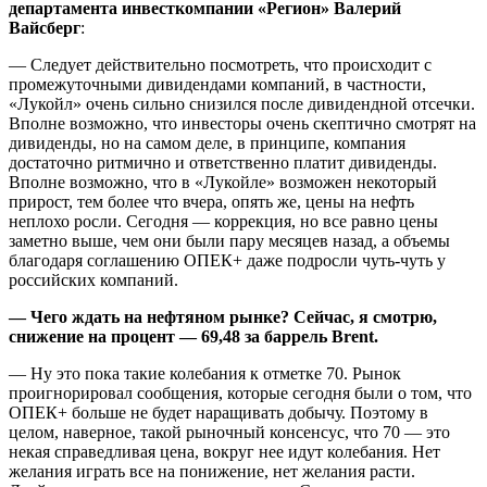
департамента инвесткомпании «Регион» Валерий
Вайсберг
:
— Следует действительно посмотреть, что происходит с
промежуточными дивидендами компаний, в частности,
«Лукойл» очень сильно снизился после дивидендной отсечки.
Вполне возможно, что инвесторы очень скептично смотрят на
дивиденды, но на самом деле, в принципе, компания
достаточно ритмично и ответственно платит дивиденды.
Вполне возможно, что в «Лукойле» возможен некоторый
прирост, тем более что вчера, опять же, цены на нефть
неплохо росли. Сегодня — коррекция, но все равно цены
заметно выше, чем они были пару месяцев назад, а объемы
благодаря соглашению ОПЕК+ даже подросли чуть-чуть у
российских компаний.
— Чего ждать на нефтяном рынке? Сейчас, я смотрю,
снижение на процент — 69,48 за баррель Brent.
— Ну это пока такие колебания к отметке 70. Рынок
проигнорировал сообщения, которые сегодня были о том, что
ОПЕК+ больше не будет наращивать добычу. Поэтому в
целом, наверное, такой рыночный консенсус, что 70 — это
некая справедливая цена, вокруг нее идут колебания. Нет
желания играть все на понижение, нет желания расти.