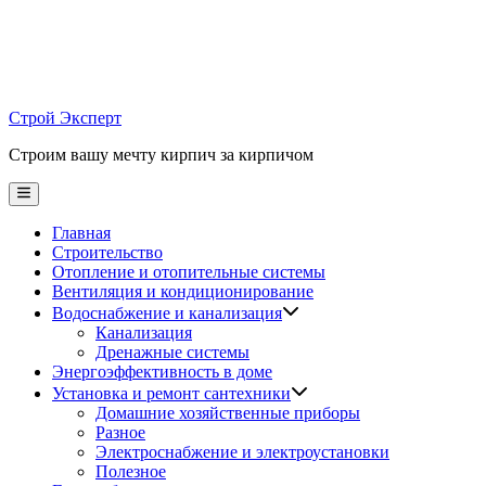
Skip
to
content
Строй Эксперт
Строим вашу мечту кирпич за кирпичом
Main
Menu
Главная
Строительство
Отопление и отопительные системы
Вентиляция и кондиционирование
Водоснабжение и канализация
Канализация
Дренажные системы
Энергоэффективность в доме
Установка и ремонт сантехники
Домашние хозяйственные приборы
Разное
Электроснабжение и электроустановки
Полезное