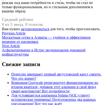
рюкзак под ваши потребности и стиль, чтобы он стал не
только функциональным, но и стильным дополнением к
вашему образу.
Средний рейтинг
0 из 5 звезд. 0 голосов.
Вам нужно
авторизироваться
для того, чтобы проголосовать.
Навигация
Previous
Previous Article
article:
Москитные сетки в Алматы — удобное и эффективное
по
решение от насекомых
записям
Next
Next Article
article:
Асфальтирование в Истре: модернизация дорожной
инфраструктуры
Свежие записи
Dogecoin завершает первый августовский крест смерти.
Что это значит?
Компания Grayscale реорганизует финансирование во
втором квартале, добавив этот альткоин в свой фонд
смарт-контрактов! Вот подробности
Для устоявшегося альткоина Solana (SOL) грядут
исторические перемены! Подготовлены два важных
предложения! Вот что нас ждёт