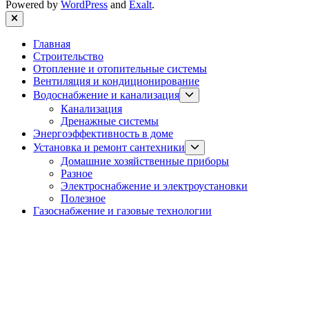
Powered by
WordPress
and
Exalt
.
Close
Главная
Строительство
Отопление и отопительные системы
Вентиляция и кондиционирование
Show
Водоснабжение и канализация
sub
Канализация
menu
Дренажные системы
Энергоэффективность в доме
Show
Установка и ремонт сантехники
sub
Домашние хозяйственные приборы
menu
Разное
Электроснабжение и электроустановки
Полезное
Газоснабжение и газовые технологии