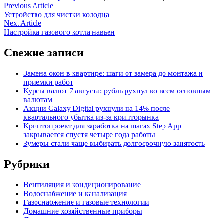
Навигация
Previous
Previous Article
article:
Устройство для чистки колодца
по
Next
Next Article
записям
article:
Настройка газового котла навьен
Свежие записи
Замена окон в квартире: шаги от замера до монтажа и
приемки работ
Курсы валют 7 августа: рубль рухнул ко всем основным
валютам
Акции Galaxy Digital рухнули на 14% после
квартального убытка из-за крипторынка
Криптопроект для заработка на шагах Step App
закрывается спустя четыре года работы
Зумеры стали чаще выбирать долгосрочную занятость
Рубрики
Вентиляция и кондиционирование
Водоснабжение и канализация
Газоснабжение и газовые технологии
Домашние хозяйственные приборы