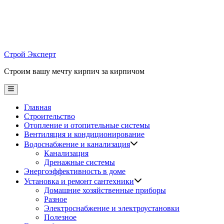
Skip
to
content
Строй Эксперт
Строим вашу мечту кирпич за кирпичом
Main
Menu
Главная
Строительство
Отопление и отопительные системы
Вентиляция и кондиционирование
Водоснабжение и канализация
Канализация
Дренажные системы
Энергоэффективность в доме
Установка и ремонт сантехники
Домашние хозяйственные приборы
Разное
Электроснабжение и электроустановки
Полезное