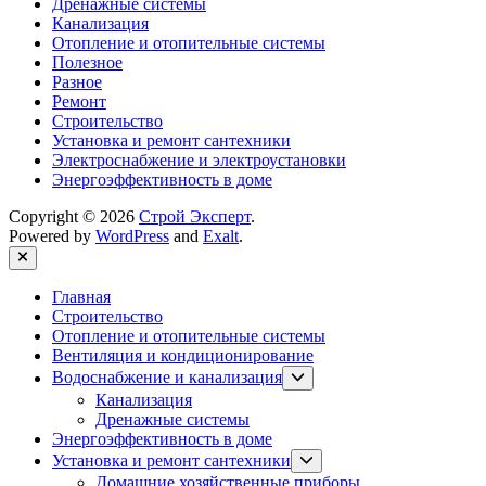
Дренажные системы
Канализация
Отопление и отопительные системы
Полезное
Разное
Ремонт
Строительство
Установка и ремонт сантехники
Электроснабжение и электроустановки
Энергоэффективность в доме
Copyright © 2026
Строй Эксперт
.
Powered by
WordPress
and
Exalt
.
Close
Главная
Строительство
Отопление и отопительные системы
Вентиляция и кондиционирование
Show
Водоснабжение и канализация
sub
Канализация
menu
Дренажные системы
Энергоэффективность в доме
Show
Установка и ремонт сантехники
sub
Домашние хозяйственные приборы