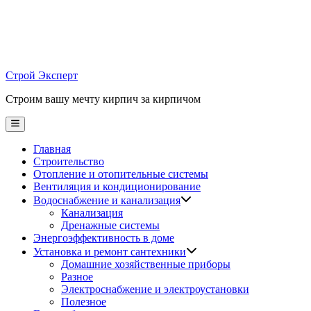
Skip
to
content
Строй Эксперт
Строим вашу мечту кирпич за кирпичом
Main
Menu
Главная
Строительство
Отопление и отопительные системы
Вентиляция и кондиционирование
Водоснабжение и канализация
Канализация
Дренажные системы
Энергоэффективность в доме
Установка и ремонт сантехники
Домашние хозяйственные приборы
Разное
Электроснабжение и электроустановки
Полезное