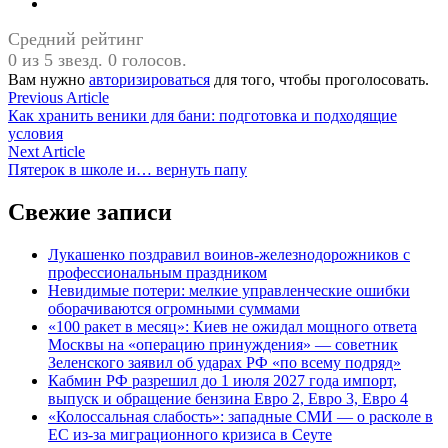
Средний рейтинг
0 из 5 звезд. 0 голосов.
Вам нужно
авторизироваться
для того, чтобы проголосовать.
Навигация
Previous
Previous Article
article:
Как хранить веники для бани: подготовка и подходящие
по
условия
записям
Next
Next Article
article:
Пятерок в школе и… вернуть папу
Свежие записи
Лукашенко поздравил воинов-железнодорожников с
профессиональным праздником
Невидимые потери: мелкие управленческие ошибки
оборачиваются огромными суммами
«100 ракет в месяц»: Киев не ожидал мощного ответа
Москвы на «операцию принуждения» — советник
Зеленского заявил об ударах РФ «по всему подряд»
Кабмин РФ разрешил до 1 июля 2027 года импорт,
выпуск и обращение бензина Евро 2, Евро 3, Евро 4
«Колоссальная слабость»: западные СМИ — о расколе в
ЕС из-за миграционного кризиса в Сеуте