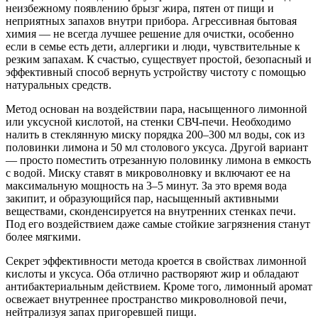
неизбежному появлению брызг жира, пятен от пищи и
неприятных запахов внутри прибора. Агрессивная бытовая
химия — не всегда лучшее решение для очистки, особенно
если в семье есть дети, аллергики и люди, чувствительные к
резким запахам. К счастью, существует простой, безопасный и
эффективный способ вернуть устройству чистоту с помощью
натуральных средств.
Метод основан на воздействии пара, насыщенного лимонной
или уксусной кислотой, на стенки СВЧ-печи. Необходимо
налить в стеклянную миску порядка 200–300 мл воды, сок из
половинки лимона и 50 мл столового уксуса. Другой вариант
— просто поместить отрезанную половинку лимона в емкость
с водой. Миску ставят в микроволновку и включают ее на
максимальную мощность на 3–5 минут. За это время вода
закипит, и образующийся пар, насыщенный активными
веществами, сконденсируется на внутренних стенках печи.
Под его воздействием даже самые стойкие загрязнения станут
более мягкими.
Секрет эффективности метода кроется в свойствах лимонной
кислоты и уксуса. Оба отлично растворяют жир и обладают
антибактериальным действием. Кроме того, лимонный аромат
освежает внутреннее пространство микроволновой печи,
нейтрализуя запах пригоревшей пищи.