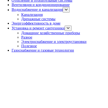
Отопление и отопительные системы
Вентиляция и кондиционирование
Show
Водоснабжение и канализация
sub
Канализация
menu
Дренажные системы
Энергоэффективность в доме
Show
Установка и ремонт сантехники
sub
Домашние хозяйственные приборы
menu
Разное
Электроснабжение и электроустановки
Полезное
Газоснабжение и газовые технологии