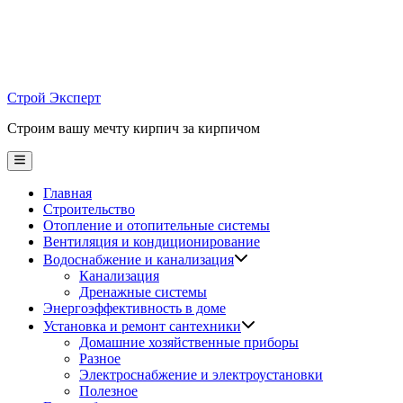
Skip
to
content
Строй Эксперт
Строим вашу мечту кирпич за кирпичом
Main
Menu
Главная
Строительство
Отопление и отопительные системы
Вентиляция и кондиционирование
Водоснабжение и канализация
Канализация
Дренажные системы
Энергоэффективность в доме
Установка и ремонт сантехники
Домашние хозяйственные приборы
Разное
Электроснабжение и электроустановки
Полезное