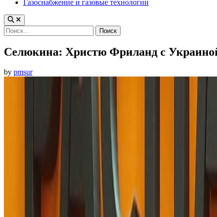
Газоснабжение и газовые технологии
Найти:
Селюкина: Христю Фриланд с Украиной 
by
pmsur