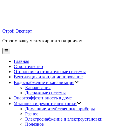
Skip
to
content
Строй Эксперт
Строим вашу мечту кирпич за кирпичом
Main
Menu
Главная
Строительство
Отопление и отопительные системы
Вентиляция и кондиционирование
Водоснабжение и канализация
Канализация
Дренажные системы
Энергоэффективность в доме
Установка и ремонт сантехники
Домашние хозяйственные приборы
Разное
Электроснабжение и электроустановки
Полезное