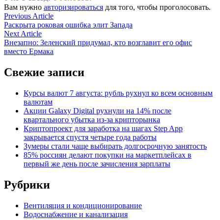
Вам нужно
авторизироваться
для того, чтобы проголосовать.
Навигация
Previous
Previous Article
article:
Раскрыта роковая ошибка элит Запада
по
Next
Next Article
записям
article:
Внезапно: Зеленский придумал, кто возглавит его офис
вместо Ермака
Свежие записи
Курсы валют 7 августа: рубль рухнул ко всем основным
валютам
Акции Galaxy Digital рухнули на 14% после
квартального убытка из-за крипторынка
Криптопроект для заработка на шагах Step App
закрывается спустя четыре года работы
Зумеры стали чаще выбирать долгосрочную занятость
85% россиян делают покупки на маркетплейсах в
первый же день после зачисления зарплаты
Рубрики
Вентиляция и кондиционирование
Водоснабжение и канализация