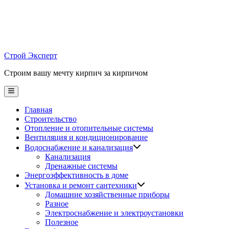
Skip
to
content
Строй Эксперт
Строим вашу мечту кирпич за кирпичом
Main
Menu
Главная
Строительство
Отопление и отопительные системы
Вентиляция и кондиционирование
Водоснабжение и канализация
Канализация
Дренажные системы
Энергоэффективность в доме
Установка и ремонт сантехники
Домашние хозяйственные приборы
Разное
Электроснабжение и электроустановки
Полезное