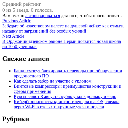
Средний рейтинг
0 из 5 звезд. 0 голосов.
Вам нужно
авторизироваться
для того, чтобы проголосовать.
Навигация
Previous
Previous Article
article:
Забудьте об известковом налете на душевой лейке: как отмыть
по
насадку от загрязнений без особых усилий
записям
Next
Next Article
article:
В Орджоникидзевском районе Перми появится новая школа
на 1050 учеников
Свежие записи
Банки смогут блокировать переводы при обнаружении
вредоносного ПО
Как сделать забор на участке с уклоном
Винтовые компрессоры: преимущества конструкции и
сферы применения
Курсы валют 8 августа: рубль упал к доллару и евро
Кибербезопасность: криптостилер для macOS, слежка
через Wi-Fi в отелях и крупные утечки недели
Рубрики