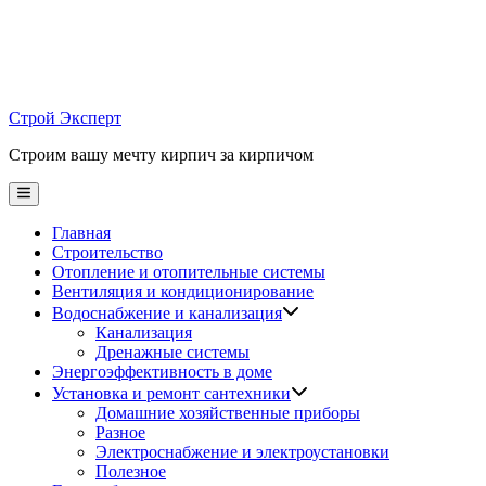
Skip
to
content
Строй Эксперт
Строим вашу мечту кирпич за кирпичом
Main
Menu
Главная
Строительство
Отопление и отопительные системы
Вентиляция и кондиционирование
Водоснабжение и канализация
Канализация
Дренажные системы
Энергоэффективность в доме
Установка и ремонт сантехники
Домашние хозяйственные приборы
Разное
Электроснабжение и электроустановки
Полезное