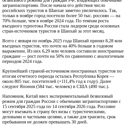
безвизового режима для граждан РФ, владеющих обычными
загранпаспортами. После начала его действия число
российских туристов в Шанхае заметно увеличилось. Так,
только в ноябре город посетили более 50 тыс. россиян — на
70% больше, чем в ноябре 2024 года. По темпам роста
въездного турпотока Россия стала лидером среди основных
стран-источников туристов в Шанхай за этот месяц.
Всего с января по ноябрь 2025 года Шанхай принял 8,28 млн
въездных туристов, что почти на 40% больше в годовом
выражении. Из них 6,29 млн человек составили иностранные
граждане — рост почти на 50% по сравнению с аналогичным
периодом 2024 года.
Крупнейшей страной-источником иностранных туристов по
итогам отчетного периода осталась Республика Корея —
около 805 тыс. посетителей (+111,4% год к году). Далее
следуют Япония (584 тыс. человек) и США (490 тыс.).
Напомним, Китай ввел экспериментальный безвизовый
режим для граждан России с обычными загранпаспортами с
15 сентября 2025 года по 14 сентября 2026 года. Россияне
могут въезжать в страну без визы с туристическими,
деловыми и частными целями, а также для транзита, срок
пребывания не должен превышать 30 дней.