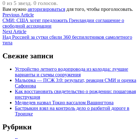
0 из 5 звезд. 0 голосов.
Вам нужно
авторизироваться
для того, чтобы проголосовать.
Навигация
Previous
Previous Article
article:
СМИ: США хотят предложить Гренландии соглашение о
по
свободной ассоциации
записям
Next
Next Article
article:
Над Россией за сутки сбили 360 беспилотников самолетного
типа
Свежие записи
Устройство летнего водопровода из колодца: лучшие
варианты и схемы сооружения
Мальорка — ПСЖ 3:0: результат, реакция СМИ и оценка
Сафонова
Как восстановить свидетельство о рождении: пошаговая
инструкция
Медведев назвал Токио вассалом Вашингтона
Бастрыкин взял на контроль дело о разбитой дороге в
Троицке
Рубрики