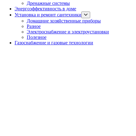
menu
Дренажные системы
Энергоэффективность в доме
Show
Установка и ремонт сантехники
sub
Домашние хозяйственные приборы
menu
Разное
Электроснабжение и электроустановки
Полезное
Газоснабжение и газовые технологии