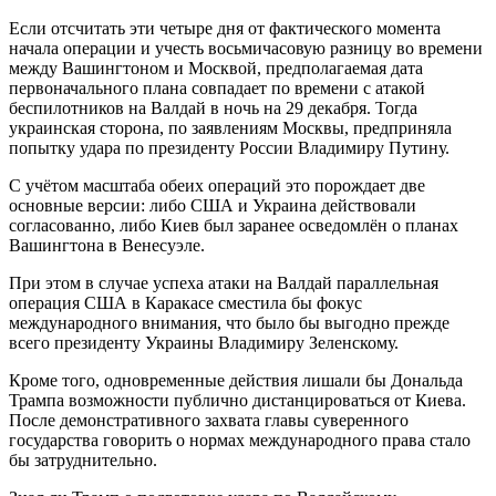
Если отсчитать эти четыре дня от фактического момента
начала операции и учесть восьмичасовую разницу во времени
между Вашингтоном и Москвой, предполагаемая дата
первоначального плана совпадает по времени с атакой
беспилотников на Валдай в ночь на 29 декабря. Тогда
украинская сторона, по заявлениям Москвы, предприняла
попытку удара по президенту России Владимиру Путину.
С учётом масштаба обеих операций это порождает две
основные версии: либо США и Украина действовали
согласованно, либо Киев был заранее осведомлён о планах
Вашингтона в Венесуэле.
При этом в случае успеха атаки на Валдай параллельная
операция США в Каракасе сместила бы фокус
международного внимания, что было бы выгодно прежде
всего президенту Украины Владимиру Зеленскому.
Кроме того, одновременные действия лишали бы Дональда
Трампа возможности публично дистанцироваться от Киева.
После демонстративного захвата главы суверенного
государства говорить о нормах международного права стало
бы затруднительно.