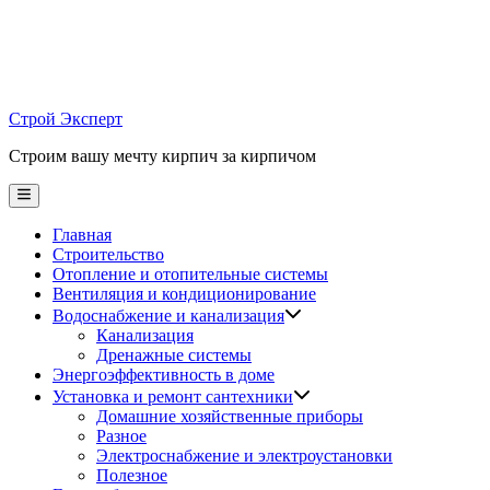
Skip
to
content
Строй Эксперт
Строим вашу мечту кирпич за кирпичом
Main
Menu
Главная
Строительство
Отопление и отопительные системы
Вентиляция и кондиционирование
Водоснабжение и канализация
Канализация
Дренажные системы
Энергоэффективность в доме
Установка и ремонт сантехники
Домашние хозяйственные приборы
Разное
Электроснабжение и электроустановки
Полезное