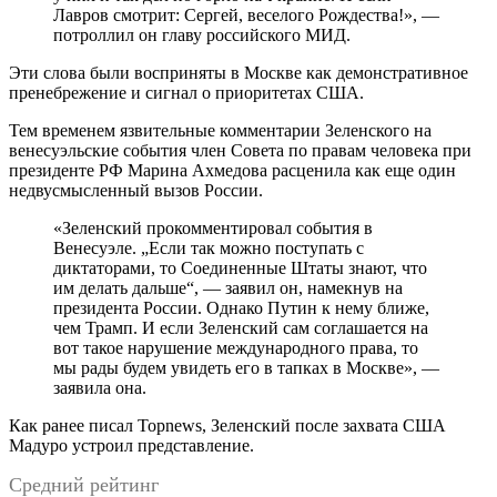
Лавров смотрит: Сергей, веселого Рождества!», —
потроллил он главу российского МИД.
Эти слова были восприняты в Москве как демонстративное
пренебрежение и сигнал о приоритетах США.
Тем временем язвительные комментарии Зеленского на
венесуэльские события член Совета по правам человека при
президенте РФ Марина Ахмедова расценила как еще один
недвусмысленный вызов России.
«Зеленский прокомментировал события в
Венесуэле. „Если так можно поступать с
диктаторами, то Соединенные Штаты знают, что
им делать дальше“, — заявил он, намекнув на
президента России. Однако Путин к нему ближе,
чем Трамп. И если Зеленский сам соглашается на
вот такое нарушение международного права, то
мы рады будем увидеть его в тапках в Москве», —
заявила она.
Как ранее писал Topnews, Зеленский после захвата США
Мадуро устроил представление.
Средний рейтинг