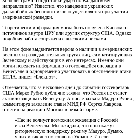
Знал ли Трамп о подготовке удара по Валдайскому
направлению? Известно, что наведение украинских
дальнобойных беспилотников осуществляется при участии
американской разведки.
Теоретически информация могла быть получена Киевом от
источников внутри ЦРУ или других структур США. Однако
подобная работа сопряжена с высокими рисками.
На этом фоне выдвигается версия о наличии в американских
военных и разведывательных кругах лиц, симпатизирующих
Зеленскому и действующих в его интересах. Именно они
могли передать информацию о готовящейся операции в
Венесуэле и одновременно участвовать в обеспечении атаки
БПЛА, пишет «Блокнот».
Отмечается, что за несколько дней до событий госсекретарь
США Марко Рубио публично заявил, что Россия не станет
активно защищать Венесуэлу. А после захвата Мадуро Рубио ,
комментируя заявление главы МИД РФ Сергея Лаврова,
ответил на реакцию Москвы в резкой форме.
«Нас не волнует возможная эскалация с Россией
из-за Венесуэлы. Мы ожидали, что они окажут
риторическую поддержку режиму Мадуро. Думаю,
у них и так дел по горло на Украине. И если