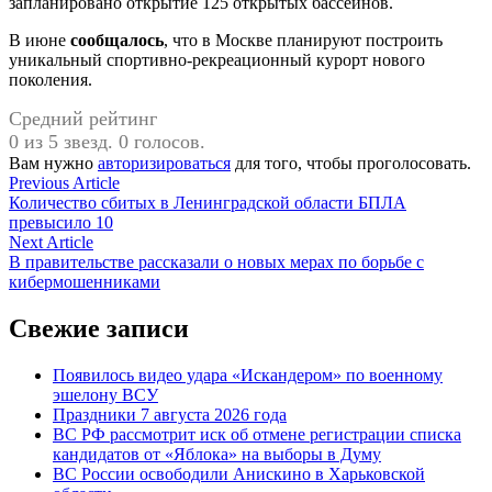
запланировано открытие 125 открытых бассейнов.
В июне
сообщалось
, что в Москве планируют построить
уникальный спортивно-рекреационный курорт нового
поколения.
Средний рейтинг
0 из 5 звезд. 0 голосов.
Вам нужно
авторизироваться
для того, чтобы проголосовать.
Навигация
Previous
Previous Article
article:
Количество сбитых в Ленинградской области БПЛА
по
превысило 10
записям
Next
Next Article
article:
В правительстве рассказали о новых мерах по борьбе с
кибермошенниками
Свежие записи
Появилось видео удара «Искандером» по военному
эшелону ВСУ
Праздники 7 августа 2026 года
ВС РФ рассмотрит иск об отмене регистрации списка
кандидатов от «Яблока» на выборы в Думу
ВС России освободили Анискино в Харьковской