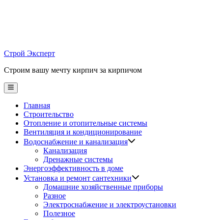
Skip
to
content
Строй Эксперт
Строим вашу мечту кирпич за кирпичом
Main
Menu
Главная
Строительство
Отопление и отопительные системы
Вентиляция и кондиционирование
Водоснабжение и канализация
Канализация
Дренажные системы
Энергоэффективность в доме
Установка и ремонт сантехники
Домашние хозяйственные приборы
Разное
Электроснабжение и электроустановки
Полезное