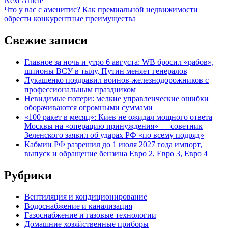
записям
Next Article
article:
Что у вас с аменитис? Как премиальной недвижимости
обрести конкурентные преимущества
Свежие записи
Главное за ночь и утро 6 августа: WB бросил «рабов»,
шпионы ВСУ в тылу, Путин меняет генералов
Лукашенко поздравил воинов-железнодорожников с
профессиональным праздником
Невидимые потери: мелкие управленческие ошибки
оборачиваются огромными суммами
«100 ракет в месяц»: Киев не ожидал мощного ответа
Москвы на «операцию принуждения» — советник
Зеленского заявил об ударах РФ «по всему подряд»
Кабмин РФ разрешил до 1 июля 2027 года импорт,
выпуск и обращение бензина Евро 2, Евро 3, Евро 4
Рубрики
Вентиляция и кондиционирование
Водоснабжение и канализация
Газоснабжение и газовые технологии
Домашние хозяйственные приборы