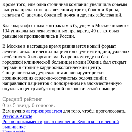
Кроме того, еще одна столичная компания увеличила объемы
выпуска препаратов для лечения артрита, болезни Крона,
гепатита С, анемии, болезней почек и других заболеваний.
Благодаря офсетным контрактам в будущем в Москве появятся
134 уникальных лекарственных препарата, 49 из которых
раньше не производились в России.
В Москве в настоящее время развивается новый формат
лечения онкологических пациентов с учетом индивидуальных
особенностей их организма. В прошлом году на базе
городской клинической больницы имени Юдина был открыт
первый в столице кардиоонкологический центр.
Специалисты медучреждения анализируют риски
возникновения сердечно-сосудистых осложнений и
направляют пациентов с подозрением на злокачественную
опухоль в центр амбулаторной онкологической помощи.
Средний рейтинг
0 из 5 звезд. 0 голосов.
Вам нужно
авторизироваться
для того, чтобы проголосовать.
Навигация
Previous
Previous Article
article:
Рогов прокомментировал появление Зеленского в черной
по
вышиванке
Next