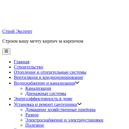
Skip
to
content
Строй Эксперт
Строим вашу мечту кирпич за кирпичом
Main
Menu
Главная
Строительство
Отопление и отопительные системы
Вентиляция и кондиционирование
Водоснабжение и канализация
Канализация
Дренажные системы
Энергоэффективность в доме
Установка и ремонт сантехники
Домашние хозяйственные приборы
Разное
Электроснабжение и электроустановки
Полезное