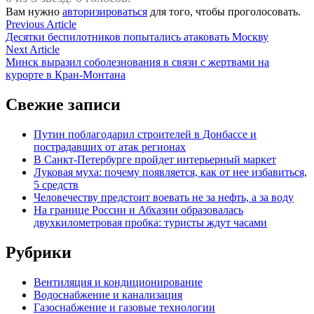
Вам нужно
авторизироваться
для того, чтобы проголосовать.
Навигация
Previous
Previous Article
article:
Десятки беспилотников попытались атаковать Москву
по
Next
Next Article
записям
article:
Минск выразил соболезнования в связи с жертвами на
курорте в Кран-Монтана
Свежие записи
Путин поблагодарил строителей в Донбассе и
пострадавших от атак регионах
В Санкт-Петербурге пройдет интерьерный маркет
Луковая муха: почему появляется, как от нее избавиться,
5 средств
Человечеству предстоит воевать не за нефть, а за воду
На границе России и Абхазии образовалась
двухкилометровая пробка: туристы ждут часами
Рубрики
Вентиляция и кондиционирование
Водоснабжение и канализация
Газоснабжение и газовые технологии