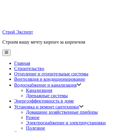
Skip
to
content
Строй Эксперт
Строим вашу мечту кирпич за кирпичом
Main
Menu
Главная
Строительство
Отопление и отопительные системы
Вентиляция и кондиционирование
Водоснабжение и канализация
Канализация
Дренажные системы
Энергоэффективность в доме
Установка и ремонт сантехники
Домашние хозяйственные приборы
Разное
Электроснабжение и электроустановки
Полезное