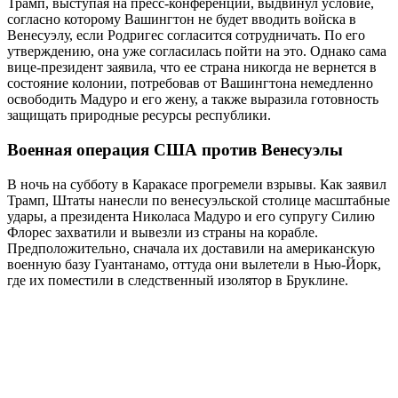
Трамп, выступая на пресс-конференции, выдвинул условие,
согласно которому Вашингтон не будет вводить войска в
Венесуэлу, если Родригес согласится сотрудничать. По его
утверждению, она уже согласилась пойти на это. Однако сама
вице-президент заявила, что ее страна никогда не вернется в
состояние колонии, потребовав от Вашингтона немедленно
освободить Мадуро и его жену, а также выразила готовность
защищать природные ресурсы республики.
Военная операция США против Венесуэлы
В ночь на субботу в Каракасе прогремели взрывы. Как заявил
Трамп, Штаты нанесли по венесуэльской столице масштабные
удары, а президента Николаса Мадуро и его супругу Силию
Флорес захватили и вывезли из страны на корабле.
Предположительно, сначала их доставили на американскую
военную базу Гуантанамо, оттуда они вылетели в Нью-Йорк,
где их поместили в следственный изолятор в Бруклине.