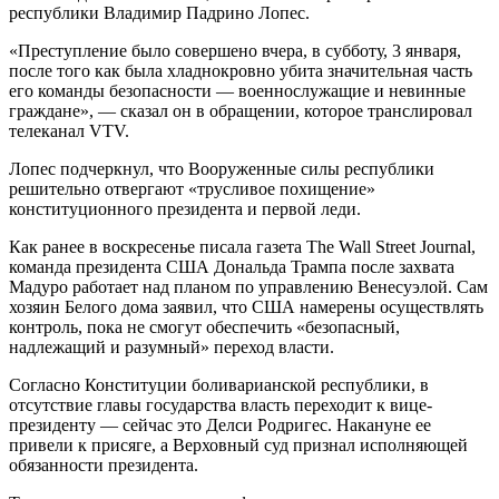
республики Владимир Падрино Лопес.
«Преступление было совершено вчера, в субботу, 3 января,
после того как была хладнокровно убита значительная часть
его команды безопасности — военнослужащие и невинные
граждане», — сказал он в обращении, которое транслировал
телеканал VTV.
Лопес подчеркнул, что Вооруженные силы республики
решительно отвергают «трусливое похищение»
конституционного президента и первой леди.
Как ранее в воскресенье писала газета The Wall Street Journal,
команда президента США Дональда Трампа после захвата
Мадуро работает над планом по управлению Венесуэлой. Сам
хозяин Белого дома заявил, что США намерены осуществлять
контроль, пока не смогут обеспечить «безопасный,
надлежащий и разумный» переход власти.
Согласно Конституции боливарианской республики, в
отсутствие главы государства власть переходит к вице-
президенту — сейчас это Делси Родригес. Накануне ее
привели к присяге, а Верховный суд признал исполняющей
обязанности президента.