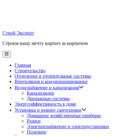
Skip
to
content
Строй Эксперт
Строим вашу мечту кирпич за кирпичом
Main
Menu
Главная
Строительство
Отопление и отопительные системы
Вентиляция и кондиционирование
Водоснабжение и канализация
Канализация
Дренажные системы
Энергоэффективность в доме
Установка и ремонт сантехники
Домашние хозяйственные приборы
Разное
Электроснабжение и электроустановки
Полезное