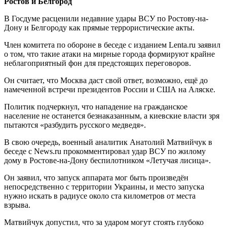
Ростов и Белгород
В Госдуме расценили недавние удары ВСУ по Ростову-на-
Дону и Белгороду как прямые террористические акты.
Член комитета по обороне в беседе с изданием Lenta.ru заявил
о том, что такие атаки на мирные города формируют крайне
неблагоприятный фон для предстоящих переговоров.
Он считает, что Москва даст свой ответ, возможно, ещё до
намеченной встречи президентов России и США на Аляске.
Политик подчеркнул, что нападение на гражданское
население не останется безнаказанным, а киевские власти зря
пытаются «разбудить русского медведя».
В свою очередь, военный аналитик Анатолий Матвийчук в
беседе с News.ru прокомментировал удар ВСУ по жилому
дому в Ростове-на-Дону беспилотником «Летучая лисица».
Он заявил, что запуск аппарата мог быть произведён
непосредственно с территории Украины, и место запуска
нужно искать в радиусе около ста километров от места
взрыва.
Матвийчук допустил, что за ударом могут стоять глубоко