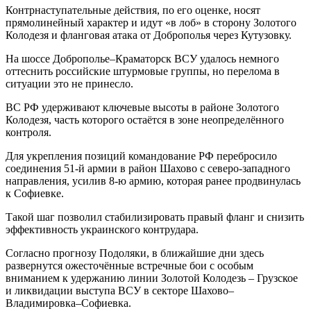
Контрнаступательные действия, по его оценке, носят
прямолинейный характер и идут «в лоб» в сторону Золотого
Колодезя и фланговая атака от Доброполья через Кутузовку.
На шоссе Доброполье–Краматорск ВСУ удалось немного
оттеснить российские штурмовые группы, но перелома в
ситуации это не принесло.
ВС РФ удерживают ключевые высоты в районе Золотого
Колодезя, часть которого остаётся в зоне неопределённого
контроля.
Для укрепления позиций командование РФ перебросило
соединения 51-й армии в район Шахово с северо-западного
направления, усилив 8-ю армию, которая ранее продвинулась
к Софиевке.
Такой шаг позволил стабилизировать правый фланг и снизить
эффективность украинского контрудара.
Согласно прогнозу Подоляки, в ближайшие дни здесь
развернутся ожесточённые встречные бои с особым
вниманием к удержанию линии Золотой Колодезь – Грузское
и ликвидации выступа ВСУ в секторе Шахово–
Владимировка–Софиевка.