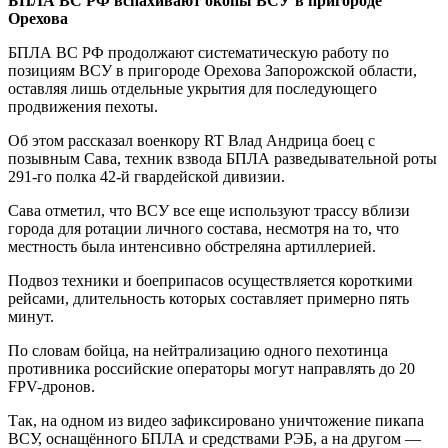
БПЛА ВС РФ вспахивают окопы ВСУ в пригороде
Орехова
БПЛА ВС РФ продолжают систематическую работу по
позициям ВСУ в пригороде Орехова Запорожской области,
оставляя лишь отдельные укрытия для последующего
продвижения пехоты.
Об этом рассказал военкору RT Влад Андрица боец с
позывным Сава, техник взвода БПЛА разведывательной роты
291-го полка 42-й гвардейской дивизии.
Сава отметил, что ВСУ все еще используют трассу вблизи
города для ротации личного состава, несмотря на то, что
местность была интенсивно обстреляна артиллерией.
Подвоз техники и боеприпасов осуществляется короткими
рейсами, длительность которых составляет примерно пять
минут.
По словам бойца, на нейтрализацию одного пехотинца
противника российские операторы могут направлять до 20
FPV-дронов.
Так, на одном из видео зафиксировано уничтожение пикапа
ВСУ, оснащённого БПЛА и средствами РЭБ, а на другом —