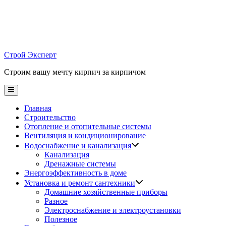
Skip
to
content
Строй Эксперт
Строим вашу мечту кирпич за кирпичом
Main
Menu
Главная
Строительство
Отопление и отопительные системы
Вентиляция и кондиционирование
Водоснабжение и канализация
Канализация
Дренажные системы
Энергоэффективность в доме
Установка и ремонт сантехники
Домашние хозяйственные приборы
Разное
Электроснабжение и электроустановки
Полезное