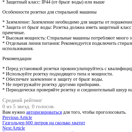
* Защитный класс: IP44 (от брызг воды) или выше
Особенности розетки для стиральной машины
* Заземление: Заземление необходимо для защиты от поражения
* Защита от брызг воды: Розетка должна иметь защитный класс
прачечные.
* Высокая мощность: Стиральные машины потребляют много эне
* Отдельная линия питания: Рекомендуется подключить стирал
использования.
Рекомендации
* Перед установкой розетки проконсультируйтесь с квалифиц
* Используйте розетку подходящего типа и мощности.
* Обеспечьте заземление и защиту от брызг воды.
* Не перегружайте розетку другими приборами.
* Периодически проверяйте розетку и соединительный шнур н
Средний рейтинг
0 из 5 звезд. 0 голосов.
Вам нужно
авторизироваться
для того, чтобы проголосовать.
Навигация
Previous
Previous Article
article:
Газгольдер 600 литров на сколько хватит
по
Next
Next Article