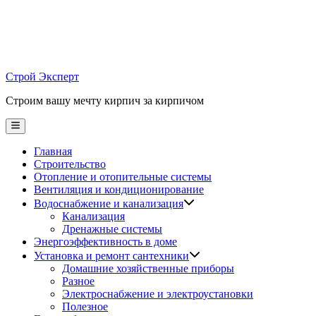
Skip
to
content
Строй Эксперт
Строим вашу мечту кирпич за кирпичом
Main
Menu
Главная
Строительство
Отопление и отопительные системы
Вентиляция и кондиционирование
Водоснабжение и канализация
Канализация
Дренажные системы
Энергоэффективность в доме
Установка и ремонт сантехники
Домашние хозяйственные приборы
Разное
Электроснабжение и электроустановки
Полезное