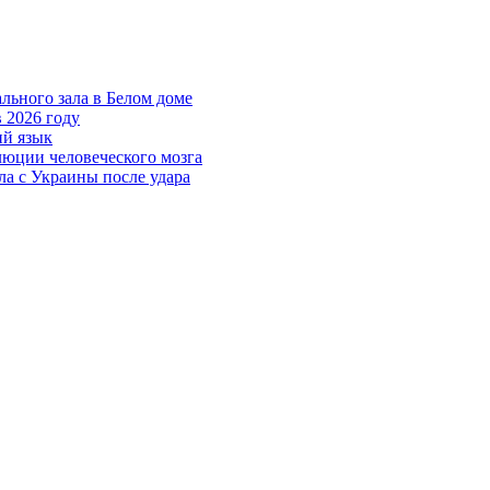
ьного зала в Белом доме
в 2026 году
ий язык
люции человеческого мозга
ла с Украины после удара