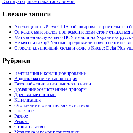
записям
article:
Эксплуатация септика топас зимой
Свежие записи
Апелляционный суд США заблокировал строительство бал
От каких материалов при ремонте дома стоит отказаться 
Мать военнослужащего ВСУ избили на Украине за русск
Не мясо, а сахар? Ученые предложили новую версию эво
Сгорели крупнейший склад и офис в Киеве: Delta Plus уш
Рубрики
Вентиляция и кондиционирование
Водоснабжение и канализация
Газоснабжение и газовые технологии
Домашние хозяйственные приборы
Дренажные системы
Канализация
Отопление и отопительные системы
Полезное
Разное
Ремонт
Строительство
Установка и ремонт сантехники