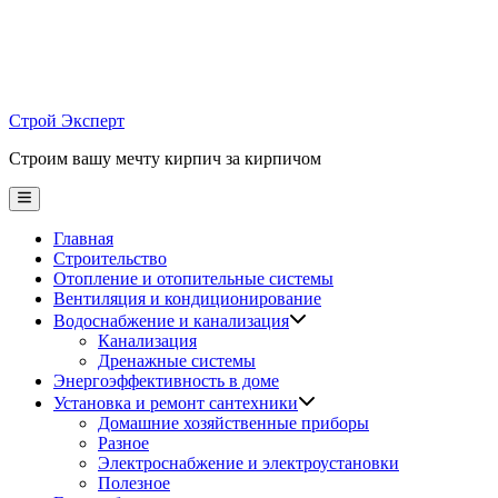
Skip
to
content
Строй Эксперт
Строим вашу мечту кирпич за кирпичом
Main
Menu
Главная
Строительство
Отопление и отопительные системы
Вентиляция и кондиционирование
Водоснабжение и канализация
Канализация
Дренажные системы
Энергоэффективность в доме
Установка и ремонт сантехники
Домашние хозяйственные приборы
Разное
Электроснабжение и электроустановки
Полезное