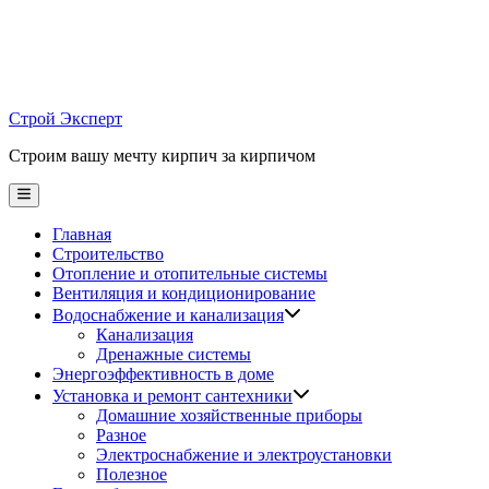
Skip
to
content
Строй Эксперт
Строим вашу мечту кирпич за кирпичом
Main
Menu
Главная
Строительство
Отопление и отопительные системы
Вентиляция и кондиционирование
Водоснабжение и канализация
Канализация
Дренажные системы
Энергоэффективность в доме
Установка и ремонт сантехники
Домашние хозяйственные приборы
Разное
Электроснабжение и электроустановки
Полезное