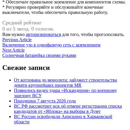
* Обеспечьте правильное заземление для компонентов схемы.
* Регулярно проверяйте и обслуживайте конечные
выключатели, чтобы обеспечить правильную работу.
Средний рейтинг
0 из 5 звезд. 0 голосов.
Вам нужно
авторизироваться
для того, чтобы проголосовать.
Навигация
Previous
Previous Article
article:
Включение узо в однофазную сеть с заземлением
по
Next
Next Article
записям
article:
Солнечная батарейка своими руками
Свежие записи
От котлована до монолита: дайджест строительства
девяти крупнейших проектов MR
Появилось видео удара «Искандером» по военному
эшелону ВСУ
Праздники 7 августа 2026 года
ВС РФ рассмотрит иск об отмене регистрации списка
кандидатов от «Яблока» на выборы в Думу
ВС России освободили Анискино в Харьковской
области