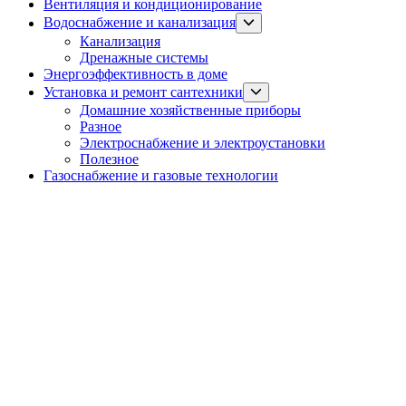
Вентиляция и кондиционирование
Show
Водоснабжение и канализация
sub
Канализация
menu
Дренажные системы
Энергоэффективность в доме
Show
Установка и ремонт сантехники
sub
Домашние хозяйственные приборы
menu
Разное
Электроснабжение и электроустановки
Полезное
Газоснабжение и газовые технологии