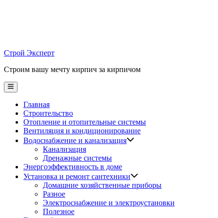
Skip
to
content
Строй Эксперт
Строим вашу мечту кирпич за кирпичом
Main
Menu
Главная
Строительство
Отопление и отопительные системы
Вентиляция и кондиционирование
Водоснабжение и канализация
Канализация
Дренажные системы
Энергоэффективность в доме
Установка и ремонт сантехники
Домашние хозяйственные приборы
Разное
Электроснабжение и электроустановки
Полезное