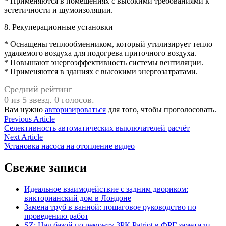
* Применяются в помещениях с высокими требованиями к
эстетичности и шумоизоляции.
8. Рекуперационные установки
* Оснащены теплообменником, который утилизирует тепло
удаляемого воздуха для подогрева приточного воздуха.
* Повышают энергоэффективность системы вентиляции.
* Применяются в зданиях с высокими энергозатратами.
Средний рейтинг
0 из 5 звезд. 0 голосов.
Вам нужно
авторизироваться
для того, чтобы проголосовать.
Навигация
Previous
Previous Article
article:
Селективность автоматических выключателей расчёт
по
Next
Next Article
записям
article:
Установка насоса на отопление видео
Свежие записи
Идеальное взаимодействие с задним двориком:
викторианский дом в Лондоне
Замена труб в ванной: пошаговое руководство по
проведению работ
SZ: Над базой по ремонту ЗРК Patriot в ФРГ заметили