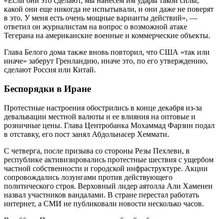
«Если они это сделают, мы нанесем им удары такой силы,
какой они еще никогда не испытывали, и они даже не поверят
в это. У меня есть очень мощные варианты действий», —
ответил он журналистам на вопрос о возможной атаке
Тегерана на американские военные и коммерческие объекты.
Глава Белого дома также вновь повторил, что США «так или
иначе» заберут Гренландию, иначе это, по его утверждению,
сделают Россия или Китай.
Беспорядки в Иране
Протестные настроения обострились в конце декабря из-за
девальвации местной валюты и ее влияния на оптовые и
розничные цены. Глава Центробанка Мохаммад Фарзин подал
в отставку, его пост занял Абдольнасер Хеммати.
С четверга, после призыва со стороны Резы Пехлеви, в
республике активизировались протестные шествия с ущербом
частной собственности и городской инфраструктуре. Акции
сопровождались лозунгами против действующего
политического строя. Верховный лидер аятолла Али Хаменеи
назвал участников вандалами. В стране перестал работать
интернет, а СМИ не публиковали новости несколько часов.