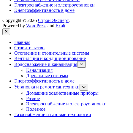
Электроснабжение и электроустановки
Энергоэффективность в доме
Copyright © 2026
Строй Эксперт
.
Powered by
WordPress
and
Exalt
.
Close
Главная
Строительство
Отопление и отопительные системы
Вентиляция и кондиционирование
Show
Водоснабжение и канализация
sub
Канализация
menu
Дренажные системы
Энергоэффективность в доме
Show
Установка и ремонт сантехники
sub
Домашние хозяйственные приборы
menu
Разное
Электроснабжение и электроустановки
Полезное
Газоснабжение и газовые технологии