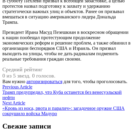
В субботу Пехлеви призвал к всеобщей забастовке, а целью
протестов назвал подготовку к захвату и удержанию
стратегически важных улиц и объектов. Ранее он призывал
вмешаться в ситуацию американского лидера Дональда
Трампа.
Президент Ирана Масуд Пезешкиан в воскресном обращении
к нации пообещал протестующим продолжение
экономических реформ и решение проблем, а также обвинил в
организации беспорядков США и Израиль. Он призвал
выходить на улицы, чтобы не дать радикалам подменить
реальные требования граждан своими.
Средний рейтинг
0 из 5 звезд. 0 голосов.
Вам нужно
авторизироваться
для того, чтобы проголосовать.
Навигация
Previous
Previous Article
article:
Трамп предупредил, что Куба останется без венесуэльской
по
нефти
записям
Next
Next Article
article:
«Кровь из носа, рвота и паралич»: загадочное оружие США
сокрушило войска Мадуро
Свежие записи