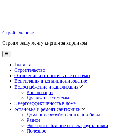
Skip
to
content
Строй Эксперт
Строим вашу мечту кирпич за кирпичом
Main
Menu
Главная
Строительство
Отопление и отопительные системы
Вентиляция и кондиционирование
Водоснабжение и канализация
Канализация
Дренажные системы
Энергоэффективность в доме
Установка и ремонт сантехники
Домашние хозяйственные приборы
Разное
Электроснабжение и электроустановки
Полезное