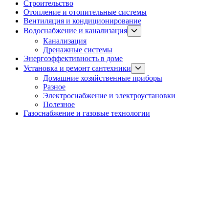
Строительство
Отопление и отопительные системы
Вентиляция и кондиционирование
Show
Водоснабжение и канализация
sub
Канализация
menu
Дренажные системы
Энергоэффективность в доме
Show
Установка и ремонт сантехники
sub
Домашние хозяйственные приборы
menu
Разное
Электроснабжение и электроустановки
Полезное
Газоснабжение и газовые технологии