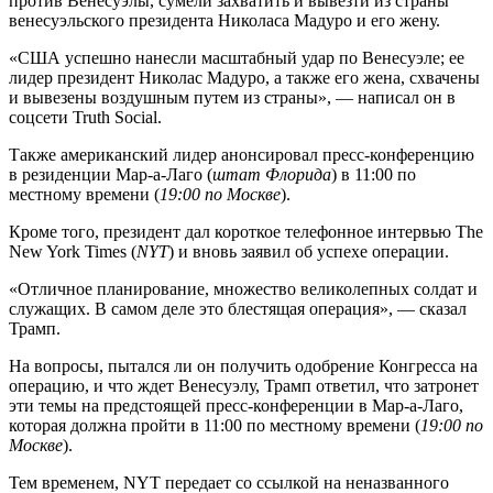
против Венесуэлы, сумели захватить и вывезти из страны
венесуэльского президента Николаса Мадуро и его жену.
«США успешно нанесли масштабный удар по Венесуэле; ее
лидер президент Николас Мадуро, а также его жена, схвачены
и вывезены воздушным путем из страны», — написал он в
соцсети Truth Social.
Также американский лидер анонсировал пресс-конференцию
в резиденции Мар-а-Лаго (
штат Флорида
) в 11:00 по
местному времени (
19:00 по Москве
).
Кроме того, президент дал короткое телефонное интервью The
New York Times (
NYT
) и вновь заявил об успехе операции.
«Отличное планирование, множество великолепных солдат и
служащих. В самом деле это блестящая операция», — сказал
Трамп.
На вопросы, пытался ли он получить одобрение Конгресса на
операцию, и что ждет Венесуэлу, Трамп ответил, что затронет
эти темы на предстоящей пресс-конференции в Мар-а-Лаго,
которая должна пройти в 11:00 по местному времени (
19:00 по
Москве
).
Тем временем, NYT передает со ссылкой на неназванного