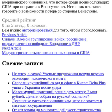
американского чиновника, что потерь среди военнослужащих
США при операции в Венесуэле нет. Источник отказался
говорить о возможности потерь со стороны Венесуэлы.
Средний рейтинг
0 из 5 звезд. 0 голосов.
Вам нужно
авторизироваться
для того, чтобы проголосовать.
Навигация
Previous
Previous Article
article:
Силами Южной группировки войск: российские
по
подразделения освободили Бондарное в ДНР
записям
Next
Next Article
article:
Мадуро грозит четыре пожизненных срока в США
Свежие записи
Не мясо, а сахар? Ученые предложили новую версию
эволюции человеческого мозга
Сгорели крупнейший склад и офис в Киеве: Delta Plus
ушла с Украины после удара
Малоимущий приезжий решил дать взятку. 2 млн
рублей. Деньги собрал на русской социалке?
Лукашенко рассказал чиновникам, чего не хватает в
системе госуправления
От котлована до монолита: дайджест строительства