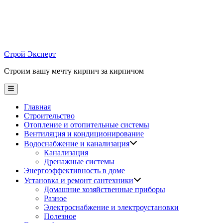
Skip
to
content
Строй Эксперт
Строим вашу мечту кирпич за кирпичом
Main
Menu
Главная
Строительство
Отопление и отопительные системы
Вентиляция и кондиционирование
Водоснабжение и канализация
Канализация
Дренажные системы
Энергоэффективность в доме
Установка и ремонт сантехники
Домашние хозяйственные приборы
Разное
Электроснабжение и электроустановки
Полезное