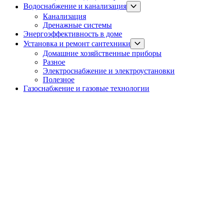
Show
Водоснабжение и канализация
sub
Канализация
menu
Дренажные системы
Энергоэффективность в доме
Show
Установка и ремонт сантехники
sub
Домашние хозяйственные приборы
menu
Разное
Электроснабжение и электроустановки
Полезное
Газоснабжение и газовые технологии