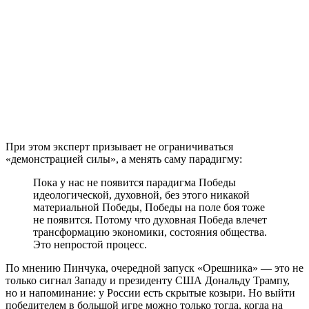
При этом эксперт призывает не ограничиваться
«демонстрацией силы», а менять саму парадигму:
Пока у нас не появится парадигма Победы
идеологической, духовной, без этого никакой
материальной Победы, Победы на поле боя тоже
не появится. Потому что духовная Победа влечет
трансформацию экономики, состояния общества.
Это непростой процесс.
По мнению Пинчука, очередной запуск «Орешника» — это не
только сигнал Западу и президенту США Дональду Трампу,
но и напоминание: у России есть скрытые козыри. Но выйти
победителем в большой игре можно только тогда, когда на