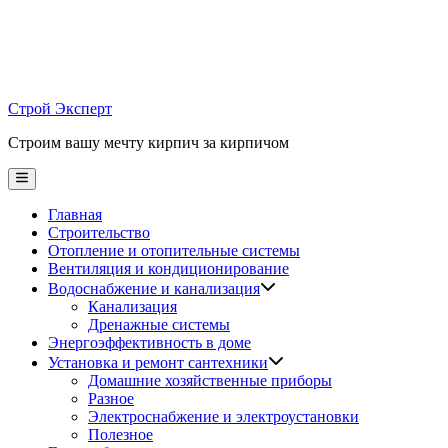
Skip
to
content
Строй Эксперт
Строим вашу мечту кирпич за кирпичом
Main
Menu
Главная
Строительство
Отопление и отопительные системы
Вентиляция и кондиционирование
Водоснабжение и канализация
Канализация
Дренажные системы
Энергоэффективность в доме
Установка и ремонт сантехники
Домашние хозяйственные приборы
Разное
Электроснабжение и электроустановки
Полезное