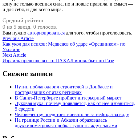
кону не только военная сила, но и новые правила, и смысл —
и для себя, и для всего мира.
Средний рейтинг
0 из 5 звезд. 0 голосов.
Вам нужно
авторизироваться
для того, чтобы проголосовать.
Навигация
Previous
Previous Article
article:
Как укол для психов: Медведев об ударе «Орешником» по
по
Украине
записям
Next
Next Article
article:
Израиль превыше всего: ЦАХАЛ вновь бьет по Газе
Свежие записи
Путин поблагодарил строителей в Донбассе и
пострадавших от атак регионах
В Санкт-Петербурге пройдет интерьерный маркет
Луковая муха: почему появляется, как от нее избавиться,
5 средств
Человечеству предстоит воевать не за нефть, а за воду
На границе России и Абхазии образовалась
двухкилометровая пробка: туристы ждут часами