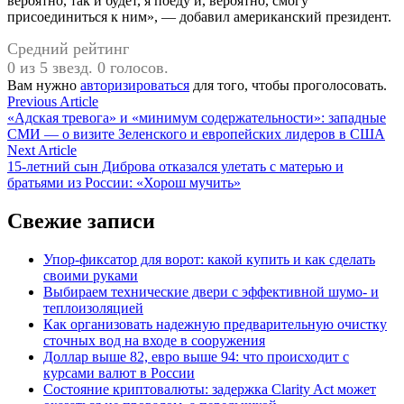
вероятно, так и будет, я поеду и, вероятно, смогу
присоединиться к ним», — добавил американский президент.
Средний рейтинг
0 из 5 звезд. 0 голосов.
Вам нужно
авторизироваться
для того, чтобы проголосовать.
Навигация
Previous
Previous Article
article:
«Адская тревога» и «минимум содержательности»: западные
по
СМИ — о визите Зеленского и европейских лидеров в США
записям
Next
Next Article
article:
15-летний сын Диброва отказался улетать с матерью и
братьями из России: «Хорош мучить»
Свежие записи
Упор-фиксатор для ворот: какой купить и как сделать
своими руками
Выбираем технические двери с эффективной шумо- и
теплоизоляцией
Как организовать надежную предварительную очистку
сточных вод на входе в сооружения
Доллар выше 82, евро выше 94: что происходит с
курсами валют в России
Состояние криптовалюты: задержка Clarity Act может