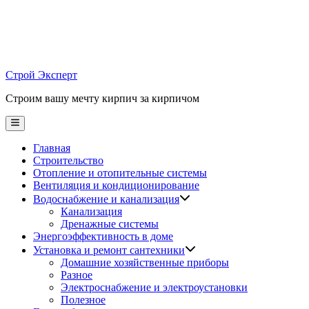
Skip
to
content
Строй Эксперт
Строим вашу мечту кирпич за кирпичом
Main
Menu
Главная
Строительство
Отопление и отопительные системы
Вентиляция и кондиционирование
Водоснабжение и канализация
Канализация
Дренажные системы
Энергоэффективность в доме
Установка и ремонт сантехники
Домашние хозяйственные приборы
Разное
Электроснабжение и электроустановки
Полезное