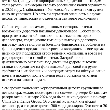
4% от 84 трлн рублей корпоративных кредитов — это 3,36
трлн рублей. Примерно столько российские банки заработали
в 2023 году. Стабильности банковской системы такая сумма
явно не угрожает. Но есть ли серьезная опасность в случае
дефолтов инвесторам и отдельным секторам экономики?
Сейчас едва ли не самым рисковым сектором с точки
возможных дефолтов называют девелоперов. Собственно,
программы льготной ипотеки, из-за отмены которых
девелоперы, традиционно имеющие высокую долговую
нагрузку, могут получить большие финансовые проблемы на
фоне падения продаж новостроек, и вводились в свое время
именно для поддержки строительных компаний, а вовсе не
ради доступности самой ипотеки. Застройщики
действительно оказались под двойным ударом: высокие
ставки по кредитам на фоне высокой долговой нагрузки
требуют от них больших и растущих затрат на обслуживание
долга, а продажи после отмены ряда программ льготной
ипотеки начинают падать.
Чем грозит экономике корпоративный дефолт крупнейшего
девелопера, можно посмотреть на свежем примере Китая. Там
разорилась и в январе 2024 года была ликвидирована по суду
China Evergrande Group. Это самый крупный китайский
девелопер, а его долг достиг 300 млрд долларов. Это почти 30