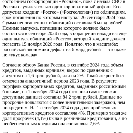
состоянием госкорпорации «Роснано», пока с начала СВО в
России случился только один корпоративный дефолт. Его
допустил холдинг «Росгео» («Росгеология») по облигациям,
срок погашения по которым наступал 26 сентября 2024 года.
Сумма непогашенных облигаций составила 6 млрд рублей.
Помимо выпуска, погашение которого должно было
состояться в сентябре 2024 года, в обращении находится еще
один выпуск облигаций «Росгео», который холдинг должен
погасить 15 ноября 2026 года. Понятно, что в масштабах
российской экономики дефолт на 6 млрд рублей — это даже
не «укус комара».
Согласно обзору Банка России, в сентябре 2024 года объем
кредитов, выданных юрлицам, вырос по сравнению с
августом на 1,6 трлн рублей, или на 2%. Такой же рост был
отмечен за аналогичный период 2023 года. В результате
портфель корпоративных кредитов, выданных российскими
банками, на 1 октября 2024 года (это пока самые свежие
доступные данные) составил 84,2 трлн рублей. Данные по
просрочке появляются с более значительной задержкой, чем
по кредитам. На 1 сентября 2024 года доля проблемных
корпоративных кредитов составляла 4%. Примерно такая же
доля просрочек (4,1%) была в розничном кредитовании, а по
необеспеченным кредитам она составляла 7,6%.