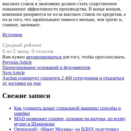
высоких ставок в экономике должно стать существенное
повышение эффективности производства. В конце концов,
компании разоряются не из-за высоких ставок по кредитам, а
из-за того, что зарабатывают намного меньше, чем тратят и,
главное, занимают.
Источник
Средний рейтинг
0 из 5 звезд. 0 голосов.
Вам нужно
авторизироваться
для того, чтобы проголосовать.
Навигация
Previous
Previous Article
article:
Проектирование оснований и фундаментов
по
Next
Next Article
записям
article:
Auchan планирует сократить 2 400 сотрудников и отказаться
от доставки на дом
Свежие записи
Как удлинить шланг стиральной машины: способы и
ошибки
MAD размещает галереи, похожие на валуны, по всему
музею в Шэньчжэне
Овчинский: «Макет Москвы» на ВДНХ подготовил