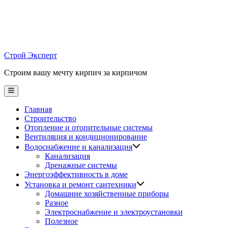
Skip
to
content
Строй Эксперт
Строим вашу мечту кирпич за кирпичом
Main
Menu
Главная
Строительство
Отопление и отопительные системы
Вентиляция и кондиционирование
Водоснабжение и канализация
Канализация
Дренажные системы
Энергоэффективность в доме
Установка и ремонт сантехники
Домашние хозяйственные приборы
Разное
Электроснабжение и электроустановки
Полезное