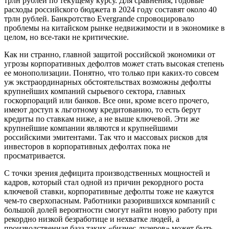
трлн рублей по текущему курсу. Для сравнения, годовые
расходы российского бюджета в 2024 году составят около 40
трлн рублей. Банкротство Evergrande спровоцировало
проблемы на китайском рынке недвижимости и в экономике в
целом, но все-таки не критические.
Как ни странно, главной защитой российской экономики от
угрозы корпоративных дефолтов может стать высокая степень
ее монополизации. Понятно, что только при каких-то совсем
уж экстраординарных обстоятельствах возможны дефолты
крупнейших компаний сырьевого сектора, главных
госкорпораций или банков. Все они, кроме всего прочего,
имеют доступ к льготному кредитованию, то есть берут
кредиты по ставкам ниже, а не выше ключевой. Эти же
крупнейшие компании являются и крупнейшими
российскими эмитентами. Так что и массовых рисков для
инвесторов в корпоративных дефолтах пока не
просматривается.
С точки зрения дефицита производственных мощностей и
кадров, который стал одной из причин рекордного роста
ключевой ставки, корпоративные дефолты тоже не кажутся
чем-то сверхопасным. Работники разорившихся компаний с
большой долей вероятности смогут найти новую работу при
рекордно низкой безработице и нехватке людей, а
производственная база таких «бизнес-лузеров» может быть