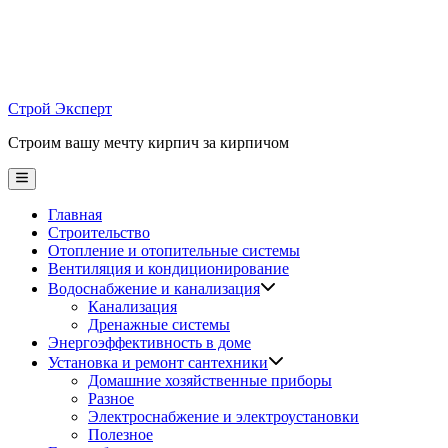
Skip
to
content
Строй Эксперт
Строим вашу мечту кирпич за кирпичом
Main
Menu
Главная
Строительство
Отопление и отопительные системы
Вентиляция и кондиционирование
Водоснабжение и канализация
Канализация
Дренажные системы
Энергоэффективность в доме
Установка и ремонт сантехники
Домашние хозяйственные приборы
Разное
Электроснабжение и электроустановки
Полезное