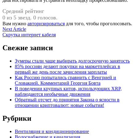
диагностировать и устранить неполадку профессионально.
Средний рейтинг
0 из 5 звезд. 0 голосов.
Вам нужно
авторизироваться
для того, чтобы проголосовать.
Навигация
Next
Next Article
article:
Скрутка интернет кабеля
по
записям
Свежие записи
Зумеры стали чаще выбирать долгосрочную занятость
85% россиян делают покупки на маркетплейсах в
первый же день после зачисления зарплаты
Как Россию попытались сравнить с Венгрией и
Словакией. Комментарий Георгия Бовта
В поведении крупных китов, использующих XRP,
наблюдаются необычные движения
Обратный отсчет до принятия Закона о ясности в
отношении криптовалют: новые события!
Рубрики
Вентиляция и кондиционирование
Водоснабжение и канализация