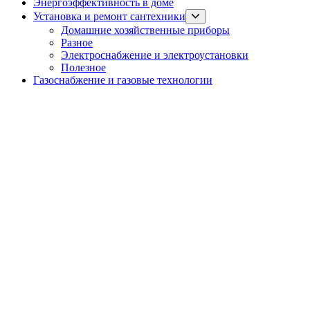
Энергоэффективность в доме
Show
Установка и ремонт сантехники
sub
Домашние хозяйственные приборы
menu
Разное
Электроснабжение и электроустановки
Полезное
Газоснабжение и газовые технологии