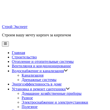
Skip
to
content
Строй Эксперт
Строим вашу мечту кирпич за кирпичом
Main
Menu
Главная
Строительство
Отопление и отопительные системы
Вентиляция и кондиционирование
Водоснабжение и канализация
Канализация
Дренажные системы
Энергоэффективность в доме
Установка и ремонт сантехники
Домашние хозяйственные приборы
Разное
Электроснабжение и электроустановки
Полезное