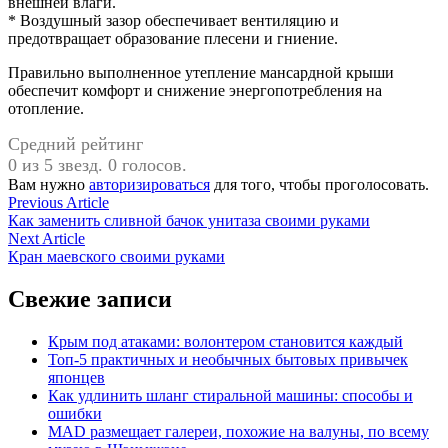
внешней влаги.
* Воздушный зазор обеспечивает вентиляцию и
предотвращает образование плесени и гниение.
Правильно выполненное утепление мансардной крыши
обеспечит комфорт и снижение энергопотребления на
отопление.
Средний рейтинг
0 из 5 звезд. 0 голосов.
Вам нужно
авторизироваться
для того, чтобы проголосовать.
Навигация
Previous
Previous Article
article:
Как заменить сливной бачок унитаза своими руками
по
Next
Next Article
записям
article:
Кран маевского своими руками
Свежие записи
Крым под атаками: волонтером становится каждый
Топ-5 практичных и необычных бытовых привычек
японцев
Как удлинить шланг стиральной машины: способы и
ошибки
MAD размещает галереи, похожие на валуны, по всему