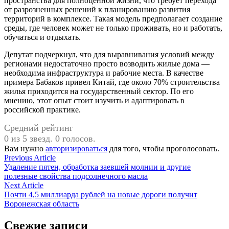
пространства для полноценной жизни, что требует перехода
от разрозненных решений к планированию развития
территорий в комплексе. Такая модель предполагает создание
среды, где человек может не только проживать, но и работать,
обучаться и отдыхать.
Депутат подчеркнул, что для выравнивания условий между
регионами недостаточно просто возводить жилые дома —
необходима инфраструктура и рабочие места. В качестве
примера Бабаков привел Китай, где около 70% строительства
жилья приходится на государственный сектор. По его
мнению, этот опыт стоит изучить и адаптировать в
российской практике.
Средний рейтинг
0 из 5 звезд. 0 голосов.
Вам нужно
авторизироваться
для того, чтобы проголосовать.
Навигация
Previous
Previous Article
article:
Удаление пятен, обработка заевшей молнии и другие
по
полезные свойства подсолнечного масла
записям
Next
Next Article
article:
Почти 4,5 миллиарда рублей на новые дороги получит
Воронежская область
Свежие записи