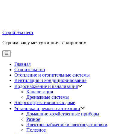
Skip
to
content
Строй Эксперт
Строим вашу мечту кирпич за кирпичом
Main
Menu
Главная
Строительство
Отопление и отопительные системы
Вентиляция и кондиционирование
Водоснабжение и канализация
Канализация
Дренажные системы
Энергоэффективность в доме
Установка и ремонт сантехники
Домашние хозяйственные приборы
Разное
Электроснабжение и электроустановки
Полезное