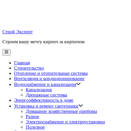
Skip
to
content
Строй Эксперт
Строим вашу мечту кирпич за кирпичом
Main
Menu
Главная
Строительство
Отопление и отопительные системы
Вентиляция и кондиционирование
Водоснабжение и канализация
Канализация
Дренажные системы
Энергоэффективность в доме
Установка и ремонт сантехники
Домашние хозяйственные приборы
Разное
Электроснабжение и электроустановки
Полезное