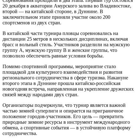
Соревнования проходили в два этапа. Первый тур состоялся
20 декабря в акватории Амурского залива во Владивостоке,
второй — на китайской стороне, в Дуннине. В
заключительном этапе приняли участие около 200
спортсменов из двух стран.
В китайской части турнира пловцы соревновались на
дистанции 25 метров в нескольких дисциплинах, включая
брасс и вольный стиль. Участников разделили на мужскую
группу А, мужскую группу В и женские группы, что
позволило обеспечить равные условия борьбы.
Помимо спортивной программы, мероприятие стало
площадкой для культурного взаимодействия и развития
регионального сотрудничества в сфере туризма. Накануне
второго этапа в Дуннине прошла китайско-российская
новогодняя встреча, направленная на укрепление дружеских
связей между народами двух стран.
Организаторы подчеркнули, что турнир является важной
частью зимней суперлиги и опирается на приграничное
положение городов-участников. Его цель — превратить
природные зимние ресурсы в инструмент международного
обмена, а спортивные события — в устойчивую платформу
сотрудничества.