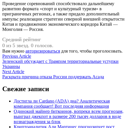
Проведение соревнований способствовало дальнейшему
развитию формата «спорт и культурный туризм» в
приграничных регионах, а также придало дополнительный
импульс реализации стратегии северной внешней открытости
Китая и продвижению экономического коридора Китай —
Монголия — Россия.
Средний рейтинг
0 из 5 звезд. 0 голосов.
Вам нужно
авторизироваться
для того, чтобы проголосовать.
Навигация
Previous
Previous Article
article:
Зеленский обсуждает с Трампом территориальные уступки
по
Украины
записям
Next
Next Article
article:
Раскрыта причина отказа России поддержать Асада
Свежие записи
Достигла ли Cardano (ADA) дна? Аналитическая
компания сообщает! Вот последняя информация
Одинокий майнер биткоинов, вопреки всем прогнозам,
выиграл джекпот в размере 200 тысяч долларов в виде
вознаграждения за блок
Криптоаналитик Али Мартинес прогнозирует рост