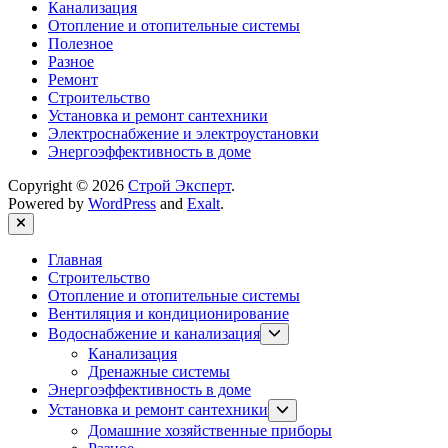
Канализация
Отопление и отопительные системы
Полезное
Разное
Ремонт
Строительство
Установка и ремонт сантехники
Электроснабжение и электроустановки
Энергоэффективность в доме
Copyright © 2026
Строй Эксперт
.
Powered by
WordPress
and
Exalt
.
Close
Главная
Строительство
Отопление и отопительные системы
Вентиляция и кондиционирование
Show
Водоснабжение и канализация
sub
Канализация
menu
Дренажные системы
Энергоэффективность в доме
Show
Установка и ремонт сантехники
sub
Домашние хозяйственные приборы
menu