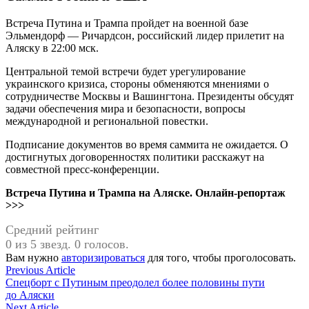
Встреча Путина и Трампа пройдет на военной базе
Эльмендорф — Ричардсон, российский лидер прилетит на
Аляску в 22:00 мск.
Центральной темой встречи будет урегулирование
украинского кризиса, стороны обменяются мнениями о
сотрудничестве Москвы и Вашингтона. Президенты обсудят
задачи обеспечения мира и безопасности, вопросы
международной и региональной повестки.
Подписание документов во время саммита не ожидается. О
достигнутых договоренностях политики расскажут на
совместной пресс-конференции.
Встреча Путина и Трампа на Аляске. Онлайн-репортаж
>>>
Средний рейтинг
0 из 5 звезд. 0 голосов.
Вам нужно
авторизироваться
для того, чтобы проголосовать.
Навигация
Previous
Previous Article
article:
Спецборт с Путиным преодолел более половины пути
по
до Аляски
Next
Next Article