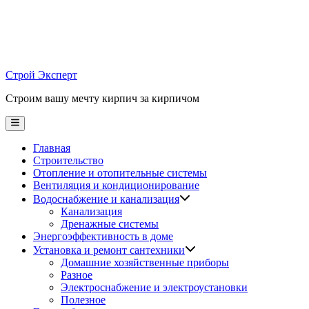
Skip
to
content
Строй Эксперт
Строим вашу мечту кирпич за кирпичом
Main
Menu
Главная
Строительство
Отопление и отопительные системы
Вентиляция и кондиционирование
Водоснабжение и канализация
Канализация
Дренажные системы
Энергоэффективность в доме
Установка и ремонт сантехники
Домашние хозяйственные приборы
Разное
Электроснабжение и электроустановки
Полезное