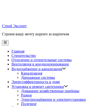
Skip
to
content
Строй Эксперт
Строим вашу мечту кирпич за кирпичом
Main
Menu
Главная
Строительство
Отопление и отопительные системы
Вентиляция и кондиционирование
Водоснабжение и канализация
Канализация
Дренажные системы
Энергоэффективность в доме
Установка и ремонт сантехники
Домашние хозяйственные приборы
Разное
Электроснабжение и электроустановки
Полезное