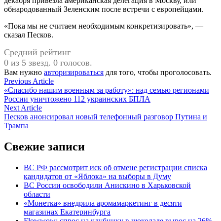
декабря привезла американская делегация в Москву, или
обнародованный Зеленским после встречи с европейцами.
«Пока мы не считаем необходимым конкретизировать», —
сказал Песков.
Средний рейтинг
0 из 5 звезд. 0 голосов.
Вам нужно
авторизироваться
для того, чтобы проголосовать.
Навигация
Previous
Previous Article
article:
«Спасибо нашим военным за работу»: над семью регионами
по
России уничтожено 112 украинских БПЛА
записям
Next
Next Article
article:
Песков анонсировал новый телефонный разговор Путина и
Трампа
Свежие записи
ВС РФ рассмотрит иск об отмене регистрации списка
кандидатов от «Яблока» на выборы в Думу
ВС России освободили Анискино в Харьковской
области
«Монетка» внедрила аромамаркетинг в десяти
магазинах Екатеринбурга
Flowwow: спрос на клубнику в шоколаде вырос на 26%